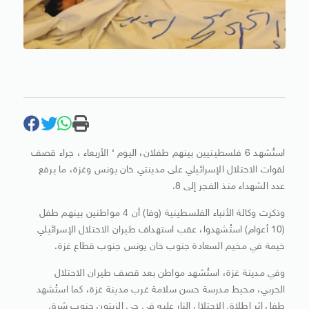
استُشهد 6 فلسطينيين بينهم طفلان، اليوم ‘ الأربعاء ، جراء قصف
لقوات الاحتلال الإسرائيلي على مدينتي خان يونس وغزة، ما يرفع
عدد الشهداء منذ الفجر إلى 8.
وذكرت وكالة الأنباء الفلسطينية (وفا) أن 4 مواطنين بينهم طفل
(10 أعوام) استُشهدوا، عقب استهداف طيران الاحتلال الإسرائيلي
خيمة في مخيم السعادة جنوب خان يونس جنوب قطاع غزة.
وفي مدينة غزة، استُشهد مواطن بعد قصف طيران الاحتلال
الحربي، محيط مدرسة حسن سلامة غرب مدينة غزة، كما استُشهد
طفل إثر إطلاق الاحتلال النار عليه في حي الزيتون جنوب شرق