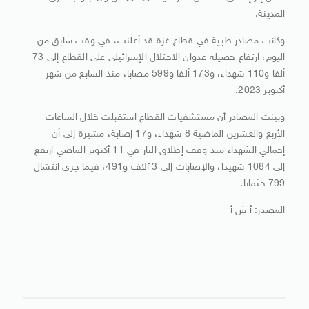
المدينة.
وكانت مصادر طبية في قطاع غزة قد أعلنت، في وقت سابق من
اليوم، ارتفاع حصيلة عدوان الاحتلال الإسرائيلي على القطاع إلى 73
ألفا و110 شهداء، و173 ألفا و599 مصابا، منذ السابع من شهر
أكتوبر 2023.
وبينت المصادر أن مستشفيات القطاع استقبلت خلال الساعات
الأربع والعشرين الماضية 8 شهداء، و17 إصابة، مشيرة إلى أن
إجمالي الشهداء منذ وقف إطلاق النار في 11 أكتوبر الماضي ارتفع
إلى 1084 شهيدا، والإصابات إلى 3 آلاف و491، فيما جرى انتشال
799 جثمانا.
المصدر: أ ش أ