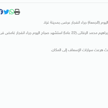
م (الجمعة) جراء انفجار عرضى بمدينة غزة.
وذكر الناطق باسم وزارة الصحة بغزة أشرف القدرة، أن الشاب إبراهيم محمد الرفاتى (22 عاما) استشهد صباح اليوم جراء انفجار غامض ف
حيث هرعت سيارات الإسعاف إلى المكان.