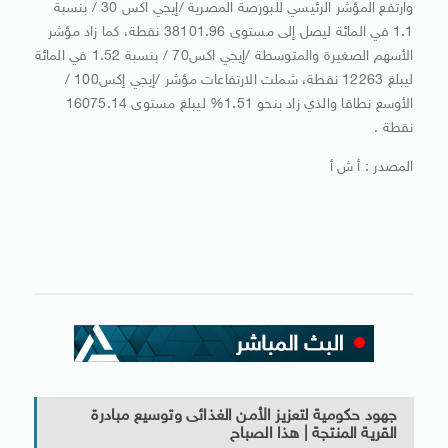
وارتفع المؤشر الرئيسي للبورصة المصرية /إيجي اكس 30 / بنسبة
1.1 في المائة ليصل إلى مستوى 38101.96 نقطة، كما زاد مؤشر
الأسهم الصغيرة والمتوسطة /إيجي اكس70 / بنسبة 1.52 في المائة
ليبلغ 12263 نقطة، شملت الارتفاعات مؤشر /إيجي إكس100 /
الأوسع نطاقا والذي زاد بنحو 1.51% ليبلغ مستوى 16075.14
نقطة .
المصدر : أ ش أ
جهود حكومية لتعزيز الأمن الغذائى وتوسيع مبادرة
القرية المنتجة | هذا الصباح