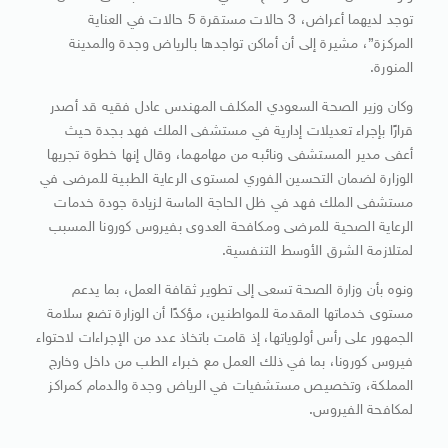
توجد لديهما أعراض، 3 حالات مستقرة 5 حالات في العناية
المركزة”، مشيرة إلى أن أماكن تواجدها بالرياض وجدة والمدينة
المنورة.
وكان وزير الصحة السعودي المكلف المهندس عادل فقيه قد أصدر
قرارًا بإجراء تعديلات إدارية في مستشفى الملك فهد بجدة حيث
أعفى مدير المستشفى ونائبه من مهامهما، وقال إنها خطوة تجريها
الوزارة لضمان التحسين الفوري لمستوى الرعاية الطبية للمرضى في
مستشفى الملك فهد في ظل الحاجة الماسة لزيادة جودة خدمات
الرعاية الصحية للمرضى ومكافحة العدوى بفيروس كورونا المسبب
لمتلازمة الشرق الأوسط التنفسية.
ونوه بأن وزارة الصحة تسعى إلى تطوير ثقافة العمل، بما يدعم
مستوى خدماتها المقدمة للمواطنين، مؤكدًا أن الوزارة تضع سلامة
الجمهور على رأس أولوياتها، إذ قامت باتخاذ عدد من الإجراءات لاحتواء
فيروس كورونا، بما في ذلك العمل مع خبراء الطب من داخل وخارج
المملكة، وتخصيص مستشفيات في الرياض وجدة والدمام كمراكز
لمكافحة الفيروس.