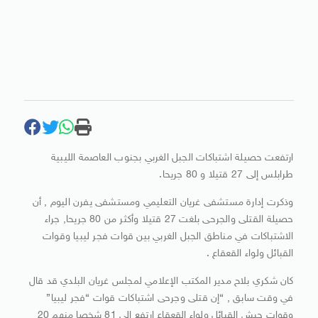
ارتفعت حصيلة اشتباكات الجبل الغربي بجنوب العاصمة الليبية
طرابلس إلى 27 قتيلا و 80 جريحا.
وذكرت إدارة مستشفى غريان التعليمي ومستشفى يفرن اليوم , أن
حصيلة القتلى والجرحى بلغت 27 قتيلا وأكثر من 80 جريحا, جراء
الاشتباكات في مناطق الجبل الغربي بين قوات فجر ليبيا وقوات
القبائل ولواء القعقاع .
كان شكري بلاح مدير المكتب الإعلامي لمجلس غريان البلدي قد قال
في وقت سابق , “إن قتلى وجرحى اشتباكات قوات “فجر ليبيا”
وقوات جيش القبائل ولواء القعقاع ارتفع إلى 81 شخصا منهم 20