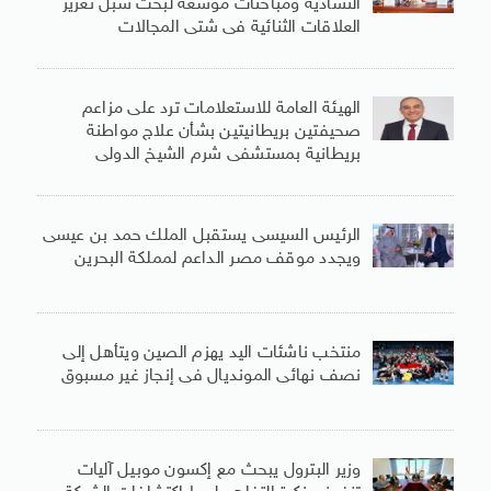
التشادية ومباحثات موسعة لبحث سبل تعزيز
العلاقات الثنائية فى شتى المجالات
الهيئة العامة للاستعلامات ترد على مزاعم
صحيفتين بريطانيتين بشأن علاج مواطنة
بريطانية بمستشفى شرم الشيخ الدولى
الرئيس السيسى يستقبل الملك حمد بن عيسى
ويجدد موقف مصر الداعم لمملكة البحرين
منتخب ناشئات اليد يهزم الصين ويتأهل إلى
نصف نهائى المونديال فى إنجاز غير مسبوق
وزير البترول يبحث مع إكسون موبيل آليات