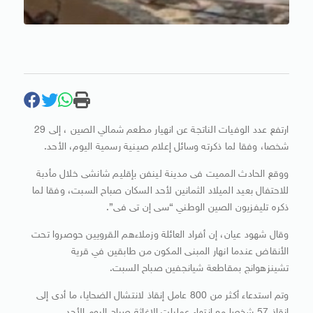
ارتفع عدد الوفيات الناتجة عن انهيار مطعم شمالي الصين ، إلى 29
شخصا، وفقا لما ذكرته وسائل إعلام صينية رسمية اليوم، الأحد.
ووقع الحادث المميت فى مدينة لينفن بإقليم شانشى خلال مأدبة
للاحتفال بعيد الميلاد الثمانين لأحد السكان صباح السبت، وفقا لما
ذكره تليفزيون الصين الوطني “سى إن تى فى”.
وقال شهود عيان، إن أفراد العائلة وزملاءهم القرويين حوصروا تحت
الأنقاض عندما انهار المبنى المكون من طابقين في قرية
تشينزهوانج بمقاطعة شيانجفين صباح السبت.
وتم استدعاء أكثر من 800 عامل إنقاذ لانتشال الضحايا، ما أدى إلى