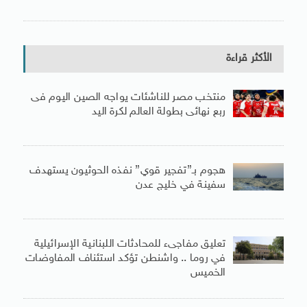
الأكثر قراءة
منتخب مصر للناشئات يواجه الصين اليوم فى
ربع نهائى بطولة العالم لكرة اليد
هجوم بـ”تفجير قوي” نفذه الحوثيون يستهدف
سفينة في خليج عدن
تعليق مفاجىء للمحادثات اللبنانية الإسرائيلية
في روما .. واشنطن تؤكد استئناف المفاوضات
الخميس