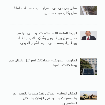
قتلى وجرحى فى انفجار عبوة ناسفة بحافلة
نقل ركاب قرب دمشق
الهيئة العامة للاستعلامات ترد على مزاعم
صحيفتين بريطانيتين بشأن علاج مواطنة
بريطانية بمستشفى شرم الشيخ الدولى
الخارجية الأمريكية: محادثات إسرائيل ولبنان فى
روما كانت مثمرة
الدفاع اليمنية: الحوثى نفذ هجوما بالصواريخ
والمسيّرات وسنرد فى الزمان والمكان
المناسبين