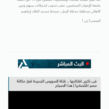
كما ألقي ضباط مباحث الإسكندرية، القبض علي 14 من أعضاء
جامعة الإخوان المسلمين، عقب نشوب اشتباكات بينهم وبين
الأهالي بمنطقة محطة الرمل، بميحط مسجد القائد إبراهيم.
المصدر:أ ش أ
فى ذكرى افتتاحها .. قناة السويس الجديدة تعزز مكانة
مصر اقتصاديا | هذا الصباح