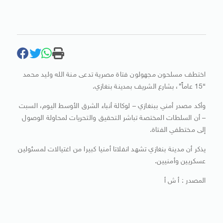
اختطف مسلحون مجهولون فتاة مصرية تدعى منة الله وليد محمد
“15 عاماً”، بشارع الشريف بمدينة بنغازي.
وأكد مصدر أمني ببنغازي – لوكالة أنباء الشرق الأوسط اليوم، السبت
– أن السلطات المختصة تباشر التحقيق والتحريات لمحاولة الوصول
إلى مختطفي الفتاة.
يذكر أن مدينة بنغازي تشهد انفلاتا أمنيا كبيرا من اغتيالات لمسئولين
عسكريين وأمنيين.
المصدر : أ ش أ