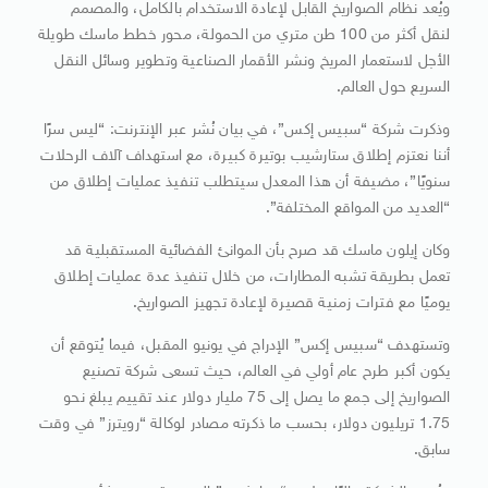
ويُعد نظام الصواريخ القابل لإعادة الاستخدام بالكامل، والمصمم
لنقل أكثر من 100 طن متري من الحمولة، محور خطط ماسك طويلة
الأجل لاستعمار المريخ ونشر الأقمار الصناعية وتطوير وسائل النقل
السريع حول العالم.
وذكرت شركة “سبيس إكس”، في بيان نُشر عبر الإنترنت: “ليس سرًا
أننا نعتزم إطلاق ستارشيب بوتيرة كبيرة، مع استهداف آلاف الرحلات
سنويًا”، مضيفة أن هذا المعدل سيتطلب تنفيذ عمليات إطلاق من
“العديد من المواقع المختلفة”.
وكان إيلون ماسك قد صرح بأن الموانئ الفضائية المستقبلية قد
تعمل بطريقة تشبه المطارات، من خلال تنفيذ عدة عمليات إطلاق
يوميًا مع فترات زمنية قصيرة لإعادة تجهيز الصواريخ.
وتستهدف “سبيس إكس” الإدراج في يونيو المقبل، فيما يُتوقع أن
يكون أكبر طرح عام أولي في العالم، حيث تسعى شركة تصنيع
الصواريخ إلى جمع ما يصل إلى 75 مليار دولار عند تقييم يبلغ نحو
1.75 تريليون دولار، بحسب ما ذكرته مصادر لوكالة “رويترز” في وقت
سابق.