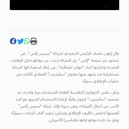
قال إيلون ماسك الرئيس التنفيذي لشركة “سبيس إكس”، في
منشور عبر منصة “إكس”، إن الشركة تبحث عن مواقع داخل الولايات
المتحدة وخارجها لبناء “موانئ فضائية”، في إطار استعداداتها لمرحلة
مستقبلية قد يشهد فيها صاروخ “ستارشيب” العملاق الآلاف من
عمليات الإطلاق سنويًا.
وعلى عكس الصواريخ التقليدية القابلة للاستخدام مرة واحدة، تم
تصميم “ستارشيب” ليكون قابلًا لإعادة الاستخدام السريع مع الحد
الأدنى من أعمال الصيانة، وهي ميزة تؤكد شركة “سبيس إكس”
أهميتها لخفض تكاليف الإطلاق وتمكين تنفيذ آلاف الرحلات سنويًا؛
وفق ما ذكره موقع (ياهو فاينانس) الأمريكي.