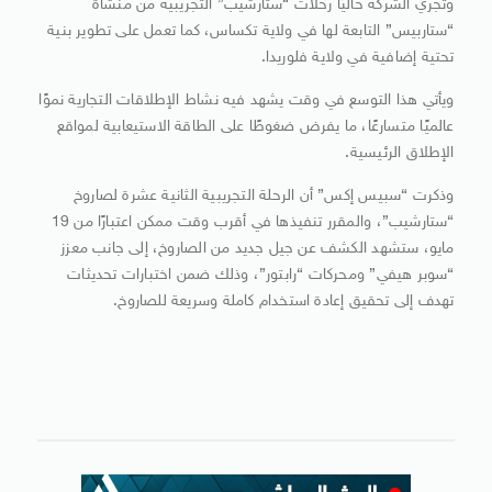
وتُجري الشركة حاليًا رحلات “ستارشيب” التجريبية من منشأة
“ستاربيس” التابعة لها في ولاية تكساس، كما تعمل على تطوير بنية
تحتية إضافية في ولاية فلوريدا.
ويأتي هذا التوسع في وقت يشهد فيه نشاط الإطلاقات التجارية نموًا
عالميًا متسارعًا، ما يفرض ضغوطًا على الطاقة الاستيعابية لمواقع
الإطلاق الرئيسية.
وذكرت “سبيس إكس” أن الرحلة التجريبية الثانية عشرة لصاروخ
“ستارشيب”، والمقرر تنفيذها في أقرب وقت ممكن اعتبارًا من 19
مايو، ستشهد الكشف عن جيل جديد من الصاروخ، إلى جانب معزز
“سوبر هيفي” ومحركات “رابتور”، وذلك ضمن اختبارات تحديثات
تهدف إلى تحقيق إعادة استخدام كاملة وسريعة للصاروخ.