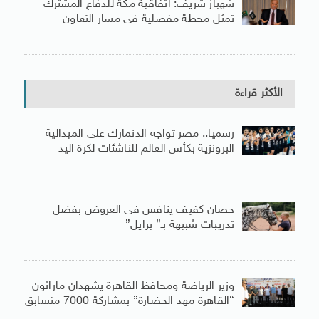
شهباز شريف: اتفاقية مكة للدفاع المشترك
تمثل محطة مفصلية فى مسار التعاون
الأكثر قراءة
رسميا.. مصر تواجه الدنمارك على الميدالية
البرونزية بكأس العالم للناشئات لكرة اليد
حصان كفيف ينافس فى العروض بفضل
تدريبات شبيهة بـ” برايل”
وزير الرياضة ومحافظ القاهرة يشهدان ماراثون
“القاهرة مهد الحضارة” بمشاركة 7000 متسابق