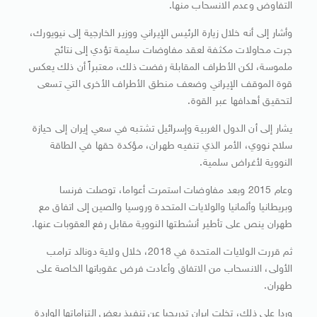
التفاوض وعدم الانسحاب منها.
وأشار إلى أنه خلال زيارة الرئيس الإيراني ووزير الخارجية إلى نيويورك،
جرت محاولات مكثفة لعقد مفاوضات سليمة تؤدي إلى نتائج
ملموسة، لكن الأطراف المقابلة رفضت ذلك، معتبراً أن ذلك يعكس
قوة الموقف الإيراني وضعف منطق الأطراف الأخرى التي تسعى
لتحقيق أهدافها عبر القوة.
يشار إلى أن الدول الغربية وإسرائيل تشتبه في سعي إيران إلى حيازة
سلاح نووي، الأمر الذي تنفيه طهران، مؤكدة حقها في الطاقة
النووية لأغراض سلمية.
وعام 2015 وبعد مفاوضات استمرت أعواما، توصلت فرنسا
وبريطانيا وألمانيا والولايات المتحدة وروسيا والصين إلى اتفاق مع
طهران ينص على تأطير أنشطتها النووية مقابل رفع العقوبات عنها.
ثم قررت الولايات المتحدة في 2018، خلال ولاية دونالد ترامب
الأولى، الانسحاب من الاتفاق وأعادت فرض عقوباتها الخاصة على
طهران.
وردا على ذلك، تخلت إيران تدريجيا عن تنفيذ بعض التزاماتها الواردة