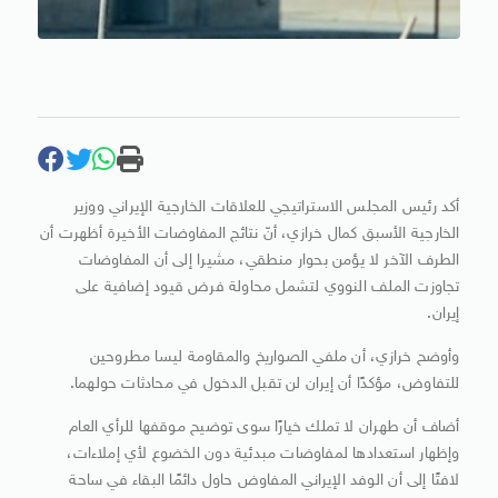
أكد رئيس المجلس الاستراتيجي للعلاقات الخارجية الإيراني ووزير
الخارجية الأسبق كمال خرازي، أنّ نتائج المفاوضات الأخيرة أظهرت أن
الطرف الآخر لا يؤمن بحوار منطقي، مشيرا إلى أن المفاوضات
تجاوزت الملف النووي لتشمل محاولة فرض قيود إضافية على
إيران.
وأوضح خرازي، أن ملفي الصواريخ والمقاومة ليسا مطروحين
للتفاوض، مؤكدًا أن إيران لن تقبل الدخول في محادثات حولهما.
أضاف أن طهران لا تملك خيارًا سوى توضيح موقفها للرأي العام
وإظهار استعدادها لمفاوضات مبدئية دون الخضوع لأي إملاءات،
لافتًا إلى أن الوفد الإيراني المفاوض حاول دائمًا البقاء في ساحة