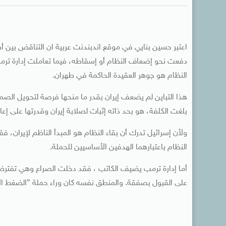
اعتبر حسين بنايي في موقع اندبندنت عربية ان التناقض بين أ
دفعت نحو إضعاف النظام أو إسقاطه، فيما تعاملت إدارة ترمب
النظام هو جوهر العقيدة الحاكمة في طهران.
هذا التباين لم يضعف إيران بقدر ما منحها فرصة لتحويل الصمود
بلغت الكلفة، هو بحد ذاته إثبات لصلابة إيران وقدرتها على إعاد
ولأن إسرائيل تدرك أن بقاء النظام هو المبدأ الناظم لإيران، فقد
النظام باعتبارهما الهدفين الأساسيين للحملة.
أما إدارة ترمب يضيف الكاتب ، فقد دخلت الصراع وهي تفترض أ
على القبول بصفقة. والمنطق نفسه كان وراء حملة “الضغط الأ