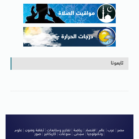
تابعونا
مصر
|
عرب
|
عالم
|
اقتصاد
|
رياضة
|
تقارير ومتابعات
|
ثقافة وفنون
|
علوم
|
وتكنولوجيا
|
سيدتى
|
منوعات
|
كاريكاتير
|
صور