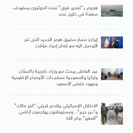
هجوم بـ”تفجير قوي” نفذه الحوثيون يستهدف
سفينة في خليج عدن
إيران: مسار مضيق هرمز الجديد الذى تم
التوصل اليه مع عُمان إجراء مؤقت
عبد العاطى يبحث مع وزراء خارجية باكستان
وتركيا والسعودية مستجدات الأوضاع الإقليمية
وجهود خفض التصعيد
الاحتلال الإسرائيلي يقتحم قريتي “كفر مالك”
و”دير جرير”.. ومستوطنون يهاجمون أراضي
“المغير” برام الله