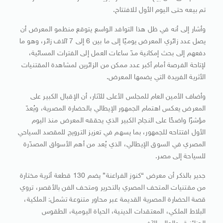
تم بيعه حتى اليوم الأول للافتتاح.
وأشار إلى أنه في ظل هذا التوافد الواسع يتوقع منظمو المعرض أن
يصل عدد زائري المعرض يوميًا إلى ما بين 6 إلى 7 آلاف زائر، وهو ما
دفعهم إلى بحث إمكانية مدّ ساعات العمل إلى الفترات المسائية،
لإتاحة الفرصة أمام أكبر عدد ممكن من الزائرين لمشاهدة المقتنيات
الأثرية الفريدة التي يضمها المعرض.
وأضاف الأمين العام للمجلس الأعلى للآثار، أن الإقبال الكبير على
المعرض يعكس اهتمام الجمهور الإيطالي بالحضارة المصرية، ويُعدّ
مؤشرًا واضحًا على النجاح الكبير الذي يحققه المعرض منذ اليوم
الأول افتتاحه للجمهور، بما يسهم في تعزيز الترويج للمقصد السياحي
المصري في السوق الإيطالي، الذي يُعد من أهم الأسواق المصدّرة
للسياحة إلى مصر.
جدير بالذكر أن معرض “كنوز الفراعنة” يضم 130 قطعة أثرية مختارة
من مقتنيات المتحف المصري بالتحرير ومتحف الفن بالأقصر، تروي
قصة الحضارة المصرية القديمة عبر محاور متنوعة تشمل: الملكية،
البلاط الملكي، المعتقدات الدينية، الحياة اليومية، الطقوس