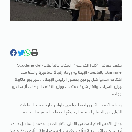
يشهد معرض “كنوز الفراعنة”، المُقام حالياً بقاعة Scuderie del
Quirinale بالعاصمة الإيطالية روما، إقبالًا جماهيريًا واسعًا منذ
افتتاحه رسمياً قبل يومين بحضور الرئيس الإيطالي سيرجيو ماتاريلا،
ووزير السياحة والآثار شريف فتحي، ووزير الثقافة الإيطالي أليساندرو
جولي.
وتوافد آلاف الزائرين واصطفوا في طوابير طويلة منذ الساعات
الأولى من الصباح للاستمتاع بروائع الحضارة المصرية القديمة.
وقال الأمين العام للمجلس الأعلى للآثار الدكتور محمد إسماعيل خالد،
أنه تم حتى الآن بيع 50 ألف تذكرة بزيادة مقدارها 10 ألاف تذكرة عما