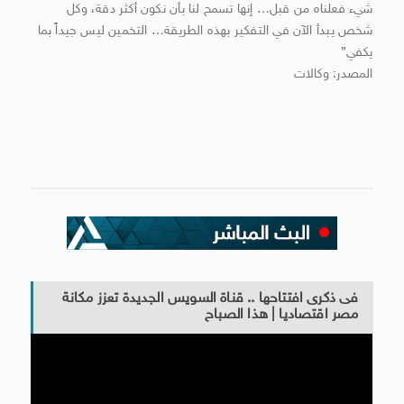
شيء فعلناه من قبل… إنها تسمح لنا بأن نكون أكثر دقة، وكل
شخص يبدأ الآن في التفكير بهذه الطريقة… التخمين ليس جيداً بما
يكفي”
المصدر: وكالات
فى ذكرى افتتاحها .. قناة السويس الجديدة تعزز مكانة
مصر اقتصاديا | هذا الصباح