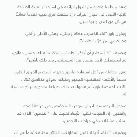
وتعد بريطانيا واحدة من الدول الرائدة في استخدام تقنية الطباعة
ثلاثية الأبعاد في مجال الجراحة، إذ حققت فرق طبية تقدماً مماثلاً
في كل من لندن ونيوكاسيل.
ويقول باور “لقد انكسرت عظام وجنتيَ، وفكي الأعلى وأنفي
وجمجمتي من جرّاء الحادث”.
ويضيف “لا أستطيع أن أتذكر الحادث… أتذكر ما قبله بخمس دقائق،
ثم استيقظت لأجد نفسي في المستشفى بعد ذلك بأشهر”.
وفي محاولة من أجل استعادة تناسق وجهه، استخدم الفريق الطبي
مسحاً بالأشعة المقطعية لتجميع وطباعة نموذج متناسق ثلاثي
الأبعاد لجمجمة باور، ثم قاموا بعد ذلك بطباعة نماذج وشرائح مناسبة
له.
ويقول البروفيسور أدريان سوجر، المتخصّص في جراحة الوجه
والفكين، إن الطباعة ثلاثية الأبعاد تغلبت على “التخمين” الذي قد
يسبّب مشكلات في جراحات التجميل.
ويضيف “أعتقد أنها لا تقبل المقارنة… النتائج مختلفة تماماً عن أي