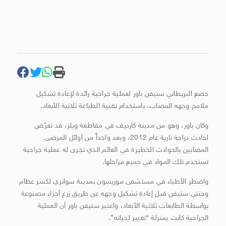
خضع البريطاني ستيفن باور لعملية جراحية رائدة لإعادة تشكيل
ملامح وجهه المصاب، باستخدام تقنية الطباعة ثلاثية الأبعاد.
وكان باور، وهو من مدينة كارديف في مقاطعة ويلز، قد تعرّض
لحادث دراجة نارية عام 2012، ويعد واحداً من أوائل المرضى
المصابين بالحوادث الخطيرة في العالم الذي تجرى له عملية جراحية
تستخدم تلك المواد في جميع مراحلها.
واضطر الأطباء في مستشفى موريسون بمدينة سوانزي لكسر عظام
وجنتي ستيفن قبل إعادة تشكيل وجهه عن طريق زرع أجزاء مصنوعة
بواسطة الطابعات ثلاثية الأبعاد، واعتبر ستيفن باور أن العملية
الجراحية كانت بمنزلة “تغيير لحياته”.