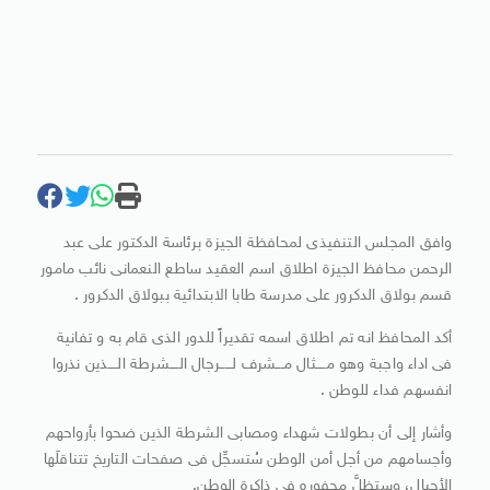
وافق المجلس التنفيذى لمحافظة الجيزة برئاسة الدكتور على عبد
الرحمن محافظ الجيزة اطلاق اسم العقيد ساطع النعمانى نائب مامور
قسم بولاق الدكرور على مدرسة طابا الابتدائية ببولاق الدكرور .
أكد المحافظ انه تم اطلاق اسمه تقديراً للدور الذى قام به و تفانية
فى اداء واجبة وهو مــــثال مـــشرف لـــــرجال الــــشرطة الــــذين نذروا
انفسهم فداء للوطن .
وأشار إلى أن بطولات شهداء ومصابى الشرطة الذين ضحوا بأرواحهم
وأجسامهم من أجل أمن الوطن سُتسجِّل فى صفحات التاريخ تتناقلَها
الأجيال، وستظلَّ محفوره فى ذاكرة الوطن.