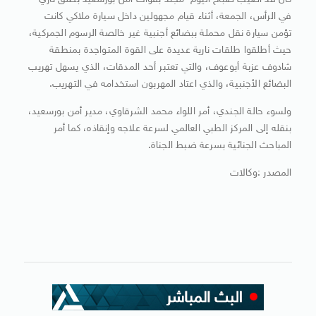
كان قد اصيب صباح اليوم مجند بقوات أمن بورسعيد بطلق ناري
في الرأس، الجمعة، أثناء قيام مجهولين داخل سيارة ملاكي كانت
تؤمن سيارة نقل محملة ببضائع أجنبية غير خالصة الرسوم الجمركية،
حيث أطلقوا طلقات نارية عديدة على القوة المتواجدة بمنطقة
شادوف عزبة أبوعوف، والتي تعتبر أحد المدقات، الذي يسهل تهريب
البضائع الأجنبية، والذي اعتاد المهربون استخدامه في التهريب.
ولسوء حالة الجندي، أمر اللواء محمد الشرقاوي، مدير أمن بورسعيد،
بنقله إلى المركز الطبي العالمي لسرعة علاجه وإنقاذه، كما أمر
المباحث الجنائية بسرعة ضبط الجناة.
المصدر :وكالات