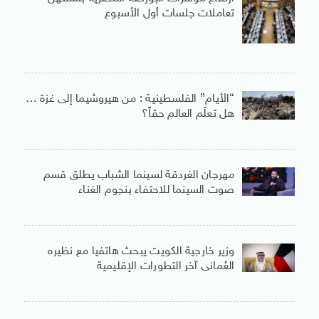
تعاملات جلسات أول الأسبوع
“الأيام” الفلسطينية : من هيروشيما إلى غزة …
هل تعلّم العالم حقاً؟
مهرجان الغردقة لسينما الشباب يطلق قسم
صوت السينما للاحتفاء بنجوم الغناء
وزير خارجية الكويت يبحث هاتفيا مع نظيره
العُمانى آخر التطورات الإقليمية