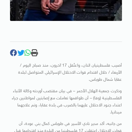
أصيب فلسطينيان اثنان، واعتُقل 17 آخرون، منذ صباح اليوم /
الأربعاء / خلال اقتحام قوات الاحتلال الإسرائيلي المتواصل لبلدة
عقابا شمال طوباس.
وذكرت جمعية الهلال الأحمر – في بيان مقتضب أوردته وكالة الأنباء
الفلسطينية (وفا) – أن طواقمها تعاملت مع إصابتين لمواطنين جراء
اعتداء جنود الاحتلال عليهما بالضرب في بلدة عقابا، وتم علاجهما
ميدانيا.
من جانبه، أكد مدير نادي الأسير في طوباس كمال بني عودة، أن
قوات الاحتلال اعتقلت 17 فلسطينيا من البلدة منذ اقتحامها قبل