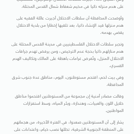
على هدم منزله ذاتيا في مخيم شعفاط شمال القدس المحتلة.
وأوضحت المحافظة أن سلطات الاحتلال أجبرت عائلة الفقيه على
هدم منزلها قيد الإنشاء ذاتيا، بعد تلقيها إخطارا من بلدية الاحتلال
يقضي بهدمه.
وتجبر سلطات الاحتلال الفلسطينيين في مدينة القدس المحتلة على
هدم منازلهم ذاتيا بحجة عدم الترخيص، ومن يرفض تهدم جرافات
الاحتلال المنزل، وتُفرض غرامات باهظة على المالك وتكاليف الهدم
القسري.
وفي بيت لحم، اقتحم مستوطنون، اليوم، مناطق عدة جنوب شرق
المحافظة.
وقالت مصادر أمنية إن مجموعة من المستوطنين اقتحموا مناطق
خلايل اللوز، والعبيات، وهندازة، وبئر المياه، وسط استفزازات
المواطنين.
يشار إلى أن المستوطنين صعدوا، في الفترة الأخيرة، من هجماتهم
على المنطقة الجنوبية الشرقية، تخللها نصب خيام، واعتداءات على