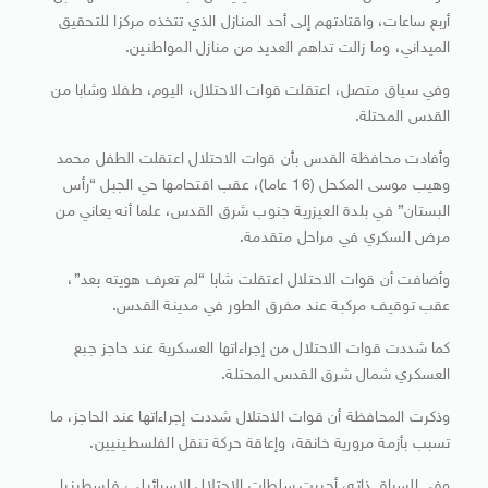
أربع ساعات، واقتادتهم إلى أحد المنازل الذي تتخذه مركزا للتحقيق
الميداني، وما زالت تداهم العديد من منازل المواطنين.
وفي سياق متصل، اعتقلت قوات الاحتلال، اليوم، طفلا وشابا من
القدس المحتلة.
وأفادت محافظة القدس بأن قوات الاحتلال اعتقلت الطفل محمد
وهيب موسى المكحل (16 عاما)، عقب اقتحامها حي الجبل “رأس
البستان” في بلدة العيزرية جنوب شرق القدس، علما أنه يعاني من
مرض السكري في مراحل متقدمة.
وأضافت أن قوات الاحتلال اعتقلت شابا “لم تعرف هويته بعد”،
عقب توقيف مركبة عند مفرق الطور في مدينة القدس.
كما شددت قوات الاحتلال من إجراءاتها العسكرية عند حاجز جبع
العسكري شمال شرق القدس المحتلة.
وذكرت المحافظة أن قوات الاحتلال شددت إجراءاتها عند الحاجز، ما
تسبب بأزمة مرورية خانقة، وإعاقة حركة تنقل الفلسطينيين.
وفي السياق ذاته، أجبرت سلطات الاحتلال الإسرائيلي، فلسطينيا