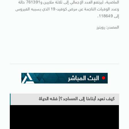
الماضية، ليرتفع العدد الإجمالي إلى ثلاثة ملايين و761391 حالة
وعدد الوفيات الناجمة عن مرض كوفيد-19 الذي يسببه الفيروس
إلى 118649.
المصدر: رويترز
كيف نعيد أبناءنا إلى المساجد؟| فقه الحياة