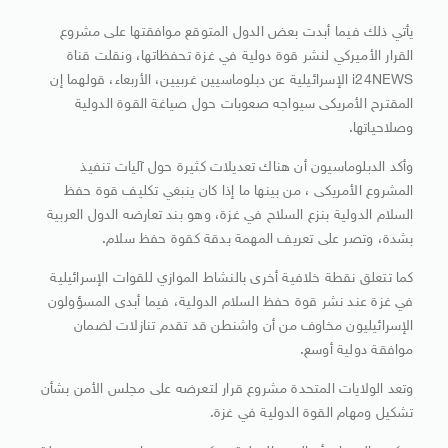
يأتي ذلك فيما أبدت بعض الدول المتوقع موافقتها على مشروع
القرار الأميركي لنشر قوة دولية في غزة تحفظاتها، ونقلت قناة
i24NEWS الإسرائيلية عن دبلوماسيين غربيين، الأربعاء، قولهما إن
المقترح الأمريكى سيواجه صعوبات حول صياغة القوة الدولية
وصلاحياتها.
وأكد الدبلوماسيون أن هناك تعديلات كثيرة حول آليات تنفيذ
المشروع الأمريكى ، من بينها ما إذا كان ينبغي تكليف قوة حفظ
السلام الدولية بنزع السلاح في غزة، وهو بند تعارضه الدول العربية
بشدة، وتصر على تعريف المهمة بدقة كقوة حفظ سلام.
كما تتعلق نقطة خلافية أخرى بالنشاط الموازي للقوات الإسرائيلية
في غزة عند نشر قوة حفظ السلام الدولية، فيما أبدى المسؤولون
الإسرائيليون مخاوف من أن واشنطن قد تقدم تنازلات لضمان
موافقة دولية أوسع.
وتعد الولايات المتحدة مشروع قرار لتعرضه على مجلس الأمن بشأن
تشكيل ومهام القوة الدولية في غزة.