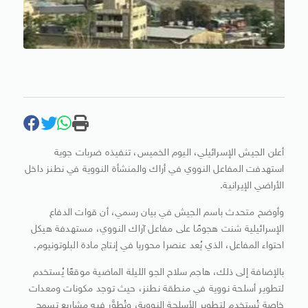
أعلن الجيش الإسرائيلي، اليوم الخميس، تنفيذه ضربات جوية
استهدفت المفاعل النووي في أراك والمنشأة النووية في نطنز داخل
الأراضي الإيرانية.
وأوضح متحدث باسم الجيش في بيان رسمي، أن قوات الدفاع
الإسرائيلية شنت هجومًا على مفاعل آراك النووي، مستهدفة هيكل
احتواء المفاعل، الذي يُعد عنصرا محوريا في إنتاج مادة البلوتونيوم.
بالإضافة إلى ذلك، هاجم سلاح الجو الليلة الماضية موقعًا يُستخدم
لتطوير أسلحة نووية في منطقة نطنز، حيث توجد مكونات ومعدات
خاصة تُستخدم لتطوير الأسلحة النووية، وتُطوَّر فيه مشاريع تسمح