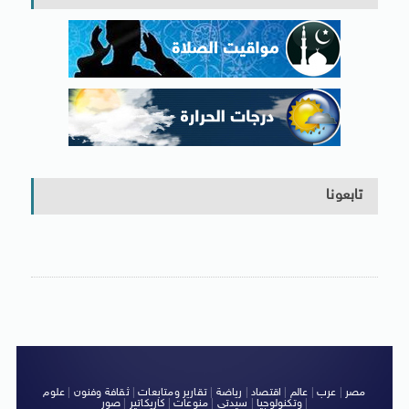
تابعونا
مصر
|
عرب
|
عالم
|
اقتصاد
|
رياضة
|
تقارير ومتابعات
|
ثقافة وفنون
|
علوم
|
وتكنولوجيا
|
سيدتى
|
منوعات
|
كاريكاتير
|
صور