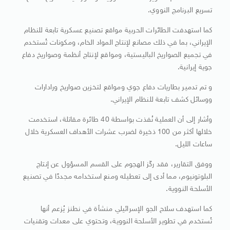
تسريع البرنامج النووي.
كما استهدفت الطائرات الحربية مواقع تصنيع عسكرية تابعة للنظام
الإيراني، بما في ذلك مصانع لإنتاج المواد الخام، ومكونات تُستخدم
في تجميع الصواريخ الباليستية، ومواقع لإنتاج أنظمة وصواريخ دفاع
جوية إيرانية.
و تم تدمير بطاريات دفاع جوي ومواقع لتخزين صواريخ ورادارات
ووسائل كشف تابعة للنظام الإيراني.
وأشار إلى أن العملية نُفذت بواسطة 40 طائرة مقاتلة، استخدمت
خلالها أكثر من 100 ذخيرة لضرب عشرات الأهداف العسكرية خلال
ساعات الليل.
ووفق التقارير، فقد ركّز الهجوم على القسم المسؤول عن إنتاج
البلوتونيوم، مما أدى إلى تعطيله ومنع استخدامه مجددًا في تصنيع
الأسلحة النووية.
كما استهدف سلاح الجو الإسرائيلي منشأة في نطنز يُزعم أنها
تُستخدم في تطوير الأسلحة النووية، وتحتوي على معدات وتقنيات