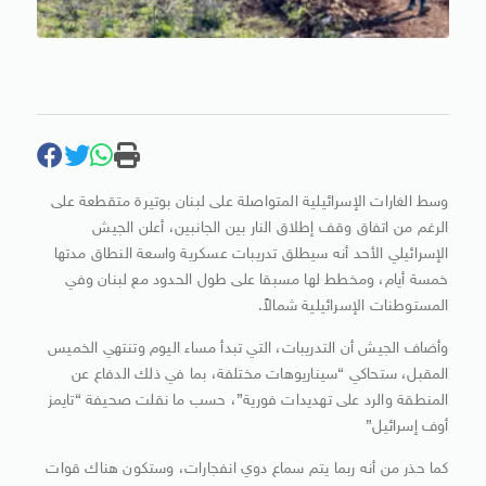
وسط الغارات الإسرائيلية المتواصلة على لبنان بوتيرة متقطعة على
الرغم من اتفاق وقف إطلاق النار بين الجانبين، أعلن الجيش
الإسرائيلي الأحد أنه سيطلق تدريبات عسكرية واسعة النطاق مدتها
خمسة أيام، ومخطط لها مسبقا على طول الحدود مع لبنان وفي
المستوطنات الإسرائيلية شمالاً.
وأضاف الجيش أن التدريبات، التي تبدأ مساء اليوم وتنتهي الخميس
المقبل، ستحاكي “سيناريوهات مختلفة، بما في ذلك الدفاع عن
المنطقة والرد على تهديدات فورية”، حسب ما نقلت صحيفة “تايمز
أوف إسرائيل”
كما حذر من أنه ربما يتم سماع دوي انفجارات، وستكون هناك قوات