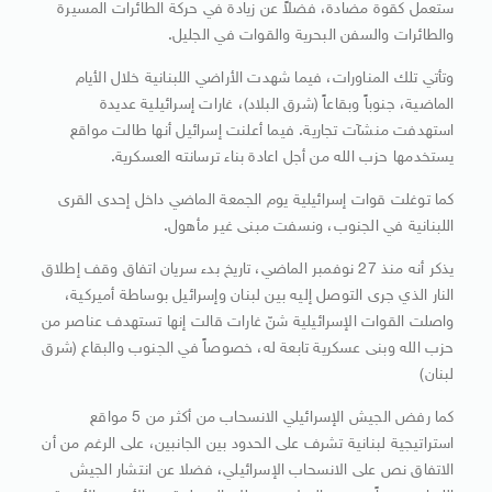
ستعمل كقوة مضادة، فضلاً عن زيادة في حركة الطائرات المسيرة
والطائرات والسفن البحرية والقوات في الجليل.
وتأتي تلك المناورات، فيما شهدت الأراضي اللبنانية خلال الأيام
الماضية، جنوباً وبقاعاً (شرق البلاد)، غارات إسرائيلية عديدة
استهدفت منشآت تجارية. فيما أعلنت إسرائيل أنها طالت مواقع
يستخدمها حزب الله من أجل اعادة بناء ترسانته العسكرية.
كما توغلت قوات إسرائيلية يوم الجمعة الماضي داخل إحدى القرى
اللبنانية في الجنوب، ونسفت مبنى غير مأهول.
يذكر أنه منذ 27 نوفمبر الماضي، تاريخ بدء سريان اتفاق وقف إطلاق
النار الذي جرى التوصل إليه بين لبنان وإسرائيل بوساطة أميركية،
واصلت القوات الإسرائيلية شنّ غارات قالت إنها تستهدف عناصر من
حزب الله وبنى عسكرية تابعة له، خصوصاً في الجنوب والبقاع (شرق
لبنان)
كما رفض الجيش الإسرائيلي الانسحاب من أكثر من 5 مواقع
استراتيجية لبنانية تشرف على الحدود بين الجانبين، على الرغم من أن
الاتفاق نص على الانسحاب الإسرائيلي، فضلا عن انتشار الجيش