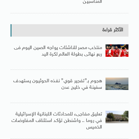
المناسبين
الأكثر قراءة
منتخب مصر للناشئات يواجه الصين اليوم فى
ربع نهائى بطولة العالم لكرة اليد
هجوم بـ”تفجير قوي” نفذه الحوثيون يستهدف
سفينة في خليج عدن
تعليق مفاجىء للمحادثات اللبنانية الإسرائيلية
في روما .. واشنطن تؤكد استئناف المفاوضات
الخميس