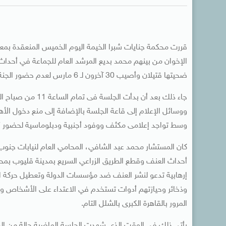
الإخوان من بينهم محمد بديع المرشد العام للجماعة في أحداث
ضحيتها قتيلان وأصيب 30 آخرون لـ 6 مارس لعدم حضور الجنة الفنية المشكلة من اتحاد الإذاعة والتليفزيون لفحص أسطوانات الأدلة.
جاء ذلك بعد أن بد
ووسائل الإعلام إلى قاعة الجلسة بالإضافة إلى منع دخول الأها
وسط تواجد إعلامى مكثف ووفود أجنبية ودبلوماسية لحضور أ
كان المستشار محمد عبد الشافي، المحامي العام لنيابات جنوب 
أحداث العنف وقطع الطريق الزراعي السريع بمدينة قليوب بمحا
إرهابية تدعو لنشر العنف ضد مؤسسات الدولة وتعطيل حركة المر
وذخائر وحيازتهم أدوات تستخدم في الاعتداء على الأشخاص وترو
المرور بالقاهرة الكبرى بالشلل التام.
يأتى ذلك فى الوقت الذى شهدت الجلسة الماضية حالة من ال