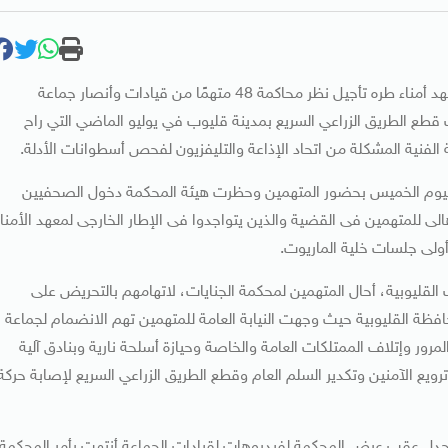
قررت محكمة جنايات شبرا الخيمة اليوم الخميس المنعقدة بمعهد أمناء طره تأجيل نظر محاكمة 48 متهمًا من قيادات وأنصار جماعة
 قطع الطريق الزراعي السريع بمدينة قليوب في يوليو الماضي التي راح
أت الجلسة فى تمام الساعة 11 من صباح اليوم الخميس بحضور المتهمين وحظرت هيئة المحكمة دخول الصحفيين
لى للمتهمين فى القضية والذين يتواجدوا فى الإطار الخارجى لمعهد الأمناء
ولى جلسات خلية الماريوت.
القليوبية، أحال المتهمين لمحكمة الجنايات، لاتهامهم بالتحريض على
فظة القليوبية حيث وجهت النيابة العامة للمتهمين تهم الانضمام لجماعة
ور وإتلاف الممتلكات العامة والخاصة وحيازة أسلحة نارية وبنادق آلية
يع الآمنين وتكدير السلم العام وقطع الطريق الزراعي السريع لإصابة حركة
جدل عقب عرض المحكمة لفيديوهات لقيادات الجماعة أنتهت بأمر المحكمة