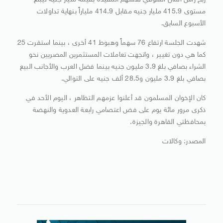
ربح رأس المال السوقي للأسهم المقيدة بقيمة مليار جنيه ليبلغ
مستوى 415.9 مليار جنيه مقابل 414.9 ملياراً بنهاية تداولات
الأسبوع السابق.
شهدت الجلسة ارتفاع 76 سهماً وهبوط 41 أخرى ، بينما استقرت 25
كما هي دون تغيير ، واتجهت تعاملات المستثمرين المصريين نحو
الشراء بصافي بلغ 3.9 مليون جنيه بينما فضل العرب والأجانب البيع
بصافي بلغ 3.9 مليون و28.5 ألف جنيه على التوالي.
كان الإخوان المسلمون قد أعلنوا عزمهم التظاهر ، اليوم الأحد في
ذكرى مرور مائة يوم على فض اعتصامي رابعة العدوية والنهضة
بمحافظتي القاهرة والجيزة.
المصدر: وكالات