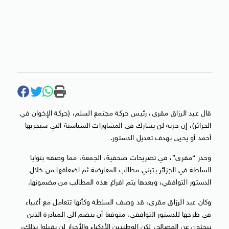
قال عبد الرزاق مقرى، رئيس حركة مجتمع السلم، (حركة الإخوان في
الجزائر)، إن حزبه لن يشارك في المشاورات السياسية التي سيجريها
أحمد أو يحيى بهدف تعديل الدستور.
وحذر “مقرى”، في تصريحات صحفية، الجمعة، مما وصفه بنوايا
السلطة في الجزائر بتبني مطالب المعارضة ثم اضعافها من خلال
الدستور التوافقي، وبعدها يتم افراغ هذه المطالب من مضمونها.
وكان عبد الرزاق مقرى، قد وصف السلطة وكأنها تتعامل مع أغبياء
في طرحها للدستور التوافقي، متوقعا أن ينضم الي المبادرة الذين
يبحثون عن المصالح، لكن الوطنيين الأذكياء والأحرار لن يقبلوا بذلك،