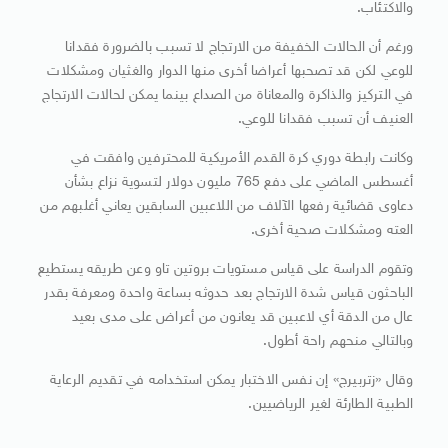
والاكتئاب.
ورغم أن الحالات الخفيفة من الارتجاج لا تسبب بالضرورة فقدانا
للوعي لكن قد تصحبها أعراضا أخرى منها الدوار والغثيان ومشكلات
في التركيز والذاكرة والمعاناة من الصداع بينما يمكن لحالات الارتجاج
العنيف أن تسبب فقدانا للوعي.
وكانت رابطة دوري كرة القدم الأمريكية للمحترفين وافقت في
أغسطس الماضي على دفع 765 مليون دولار لتسوية نزاع بشأن
دعاوى قضائية رفعها الآلاف من اللاعبين السابقين يعاني أغلبهم من
العته ومشكلات صحية أخرى.
وتقوم الدراسة على قياس مستويات بروتين تاو وعن طريقه يستطيع
الباحثون قياس شدة الارتجاج بعد حدوثه بساعة واحدة ومعرفة بقدر
عال من الدقة أي لاعبين قد يعانون من أعراض على مدى بعيد
وبالتالي منحهم راحة أطول.
وقال «زتربيرج» إن نفس الاختبار يمكن استخدامه في تقديم الرعاية
الطبية الطارئة لغير الرياضيين.