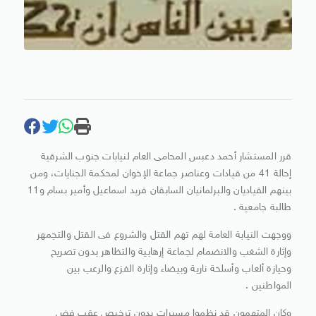
قرر المستشار أحمد دعبس المحامى العام لنيابات جنوب الشرقية
إحالة 41 من قيادات وعناصر جماعة الإخوان لمحكمة الجنايات، ومن
بينهم القياديان والبرلمانيان السابقان فريد اسماعيل وأمير بسام و11
طالبة جامعية .
ووجهت النيابة العامة لهم تهم القتل والشروع فى القتل والتجمهر
وإثارة الشغب والانضمام لجماعة إرهابية والتظاهر بدون تصريح
وحيازة ألعاب وأسلحة نارية وبيضاء وإثارة الفزع والرعب بين
المواطنين .
وكان المتهمون قد نظموا مسيرات بدون ترخيص عقب فض