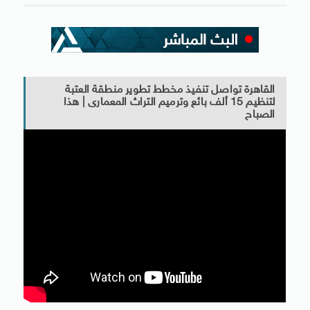
القاهرة تواصل تنفيذ مخطط تطوير منطقة العتبة
لتنظيم 15 ألف بائع وترميم التراث المعمارى | هذا
الصباح