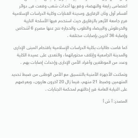
اعتصامى رابعة والنهضة، وقع بها أحداث شغب وقعت فى دوائر
أقسام أول وثان الزقازيق ومدينة القنايات وكلية الدراسات الإسلامية
فرع جامعة الأزهر بالزقازيق حيث استخدم فيها الأسلحة النارية
والخرطوش والبيضاء والطوب والحجارة نتج عنها مصرع 6 أشخاص
وإصابة 36 آخرين بإصابات مختلفة .
كما قامت طالبات بكلية الدراسات الإسلامية باقتحام المبنى الإدارى
والمدينة الجامعية وإتلاف محتوياتهما، والتعدى على عميدة الكلية
وعدد من الموظفين وأفراد الأمن الإدارى وإحداث إصابات بهم .
وتمكنت الأجهزة الأمنية بالتنسيق مع الأمن الوطنى من ضبط تحديد
المتهمين وضبط 21 منهم، فيما زال 20 آخرون هاربون، وبعرضهم
على النيابة العامة قرر إحالتهم لمحكمة الجنايات .
المصدر: أ ش أ