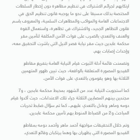
ارتكابهم لجرائم الاشتراك في تنظيم مظاهرة دون إخطار السلطات
المختصة بذلك مسبقا على نحو ما يوجبه قانون تنظيم الحق في
الاجتماعات العامة والمواكب والمظاهرات السلمية، والمعروف باسم
قانون التظاهر الجديد، والاشتراك في تظاهرة، واستعمال القوة
والعنف والتعدي بالضرب على قوات الأمن المكلفة لتأمين مقر
محكمة عابدين حيث مقر نيابة قصر النيل التي باشرت التحقيق معه،
وإحداث إصابات بهم.
وتضمنت قائمة أدلة الثبوت قيام النيابة العامة بتفريغ مقاطع
الفيديو المصورة المتعلقة بالواقعة، حيث تبين ظهور المتهمين
الثلاثة بها وهو يقومون بالتعدي على قوات الأمن.
كما استجوبت النيابة عدد من الشهود بمحيط محكمة عابدين ، و7
مجندين بينهم المصابين الثلاثة جراء تلك الاعتداءات، حيث أكدوا قيام
دومه وماهر وعادل بالتعدي عليهم.. كما تم سؤال ضابط تحريات
المباحث و2 من الضباط المنوط بهم تأمين محكمة عابدين.
وتم خلال التحقيقات مواجهة أحمد ماهر وأحمد دومه بمقاطع
الفيديو المصورة التي يظهران بها وهما يرتكبان وقائع التعدي.