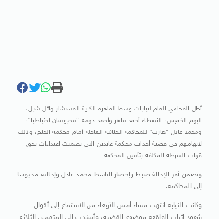
أحال المحامي العام لنيابات وسط القاهرة الكلية المستشار وائل شبل،
اليوم الخميس، النشطاء أحمد ماهر وأحمد دومة “محبوسان احتياطيا”،
ومحمد عادل “هارب” للمحاكمة الجنائية العاجلة أمام محكمة الجنح، وذلك
لاتهامهم في قضية أحداث محكمة عابدين التي تضمنت اعتداءات بحق
قوات الشرطة المكلفة بتأمين المحكمة.
وتضمن أمر الإحالة ضبط وإحضار الناشط محمد عادل وإحالته محبوسا
إلى المحاكمة.
وكانت النيابة انتهت مساء أمس الأربعاء من الاستماع إلى أقوال
شهود إثبات الواقعة موضوع القضية، وأسندت إلى المتهمين الثلاثة