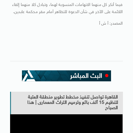
فيما أنكر كل منهما الاتهامات المنسوبة لهما، وتبادل كلا منهما إلقاء
اللائمة على الآخر في شأن الدعوة للتظاهر أمام مقر محكمة عابدين.
المصدر: أ ش أ
القاهرة تواصل تنفيذ مخطط تطوير منطقة العتبة
لتنظيم 15 ألف بائع وترميم التراث المعمارى | هذا
الصباح