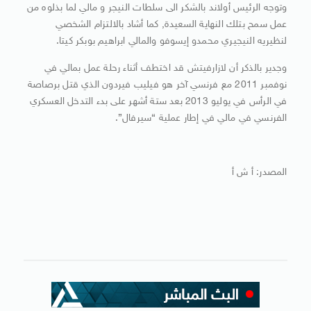
وتوجه الرئيس أولاند بالشكر الى سلطات النيجر و مالي لما بذلوه من
عمل سمح بتلك النهاية السعيدة, كما أشاد بالالتزام الشخصي
لنظيريه النيجيري محمدو إيسوفو والمالي ابراهيم بوبكر كيتا.
وجدير بالذكر أن لازارفيتش قد اختطف أثناء رحلة عمل بمالي في
نوفمبر 2011 مع فرنسي آخر هو فيليب فيردون الذي قتل برصاصة
في الرأس في يوليو 2013 بعد ستة أشهر على بدء التدخل العسكري
الفرنسي في مالي في إطار عملية “سيرفال”.
المصدر: أ ش أ