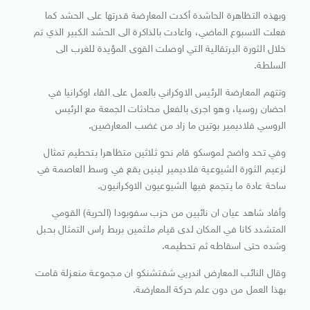
وبهذه التظاهرة الحاشدة أكدت المعارضة قدرتها على الحشد كما
فعلت الاسبوع الماضي، واعادت بالذاكرة الى الحشد الكبير الذي تم
خلال الثورة البرتقالية التي اوصلت القوى المؤيدة للغرب الى
السلطة.
وتتهم المعارضة الرئيس الاوكراني بالعمل على القاء اوكرانيا في
احضان روسيا، وهو اجرى بالفعل محادثات الجمعة مع الرئيس
الروسي فلاديمير بوتين ما زاد من غضب المعارضين.
وفي تحد واضح لموسكو قام نحو ثلاثين متظاهرا بتحطيم تمثال
لزعيم الثورة الشيوعية فلاديمير لينين يقع في وسط العاصمة في
ساحة عادة ما يتجمع فيها الشيوعيون الاوكرانيون.
وأفاد شاهد عيان ان نائبين من حزب سفوبودا (الحرية) القومي
المتشدد كانا في المكان لدى قيام ملثمين بربط راس التمثال بحبل
وشده حتى اسقاطه ثم تحطيمه.
وقال النائب المعارض اندريي شفتشنكو ان مجموعة منعزلة قامت
بهذا العمل من دون علم حركة المعارضة.