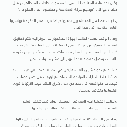
وكان أحد قادة المعارضة ارسني ياتسينيوك خاطب المتظاهرين قبل
ذلك داعيا الى “توسيع حركة المعارضة ومحاصرة الحي الحكومي”.
يذكر ان عددا من المتظاهرين نصبوا خياما قرب مقر الحكومة وباشروا
اقامة متاريس في هذا الحي.
وفي الوقت نفسه اعلنت اجهزة الاستخبارات الاوكرانية فتح تحقيق
لمعرفة المسؤولين عن “السعي للاستيلاء على السلطة” واتهمت
“عددا من السياسيين بالقيام بتصرفات غير شرعية” من دون ذكرهم
بالاسم، وتصل عقوبة هذه التهم الى عشر سنوات سجن.
كما تجمع نحو عشرين الف معارض في مدينة لفيف في غرب البلاد
حيث الغلبة للتيارات المؤيدة للاندماج مع اوروبا، في حين حصلت
تجمعات متواضعة في عدد من مدن شرق البلاد حيث الارتباط قوي
اقتصاديا وثقافيا بروسيا.
واعتلت افغينيا ابنه المعارضة السجينة يوليا تيموشنكو المنبر
المنصوب في ساحة الاستقلال وتلت رسالة من والدتها.
وجاء في الرسالة “لا تتراجعوا ولا تستسلموا ولا تجلسوا على طاولة
المفاوضات مع هذه السلطة الملوثة ايديها بالدماء” مضيفة “نحن