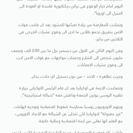
اليوم امام خيار الوقوع في براثن ديكتاتورية فاسدة او العودة الى
المنزل الى اوروبا”.
وتمكنت المعارضة من زيادة تعبئتها للحشود بعد ان قامت قوات
الامن بتفريق تجمع طلابي ما ادى الى وقوع عشرات الجرحى في
الثلاثين من يناير.
وفي اليوم التالي في الاول من ديسمبر نزل ما بين 200 الف ونصف
مليون شخص الى الشارع وحصلت مواجهات مع قوات الامن ادت
الى وقوع عشرات الاصابات.
وجرت تظاهرة – الاحد – من دون تسجيل اي حادث يذكر.
وتصاعدت الازمة في اوكرانيا بعد ان قام الرئيس الاوكراني بزيارة
نظيره الروسي بوتين الجمعة وناقش معه “شراكة استراتيجية”.
ويتهم الاوروبيون روسيا بممارسة ضغوط اقتصادية وتوجيه اتهامات
“غير مقبولة” لاوكرانيا لكي تتخلى عن الشراكة مع الاتحاد الاوروبي،
مع العلم انها تعاني من ازمة اقتصادية ومالية خانقة.