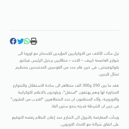
نزل مئات الآلاف من الاوكرانيين المؤيدين للاندماج مع اوروبا الى
شوارع العاصمة كييف – الاحد – مطالبين برحيل الرئيس فيكتور
يانوكوفيتش، في حين قام عدد من القوميين المتشددين بتحطيم
تمثال للينين.
فقد ما بين 250 و300 الف متظاهر الى ساحة الاستقلال والشوارع
المجاورة لها وهم يهتفون “استقل”، ويلوحون بالاعلام الاوكرانية
والاوروبية، وأكد المنظمون ان عدد المتظاهرين “اقترب من المليون”
في حين ان الشرطة قدرته بنحو ستين الفا.
وبدأت المعارضة بالنزول الى الشارع منذ إعلان النظام رفضه التوقيع
على اتفاق شراكة مع الاتحاد الاوروبي.