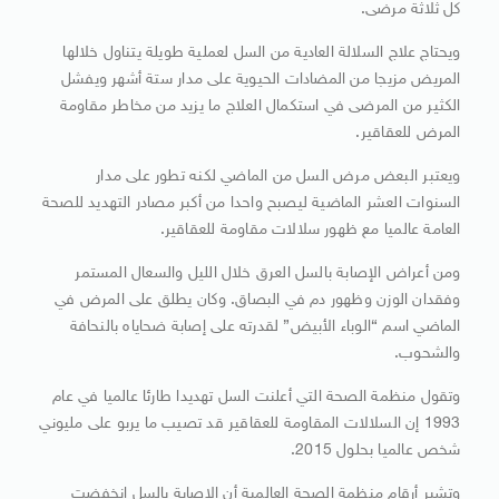
كل ثلاثة مرضى.
ويحتاج علاج السلالة العادية من السل لعملية طويلة يتناول خلالها
المريض مزيجا من المضادات الحيوية على مدار ستة أشهر ويفشل
الكثير من المرضى في استكمال العلاج ما يزيد من مخاطر مقاومة
المرض للعقاقير.
ويعتبر البعض مرض السل من الماضي لكنه تطور على مدار
السنوات العشر الماضية ليصبح واحدا من أكبر مصادر التهديد للصحة
العامة عالميا مع ظهور سلالات مقاومة للعقاقير.
ومن أعراض الإصابة بالسل العرق خلال الليل والسعال المستمر
وفقدان الوزن وظهور دم في البصاق. وكان يطلق على المرض في
الماضي اسم “الوباء الأبيض” لقدرته على إصابة ضحاياه بالنحافة
والشحوب.
وتقول منظمة الصحة التي أعلنت السل تهديدا طارئا عالميا في عام
1993 إن السلالات المقاومة للعقاقير قد تصيب ما يربو على مليوني
شخص عالميا بحلول 2015.
وتشير أرقام منظمة الصحة العالمية أن الإصابة بالسل انخفضت