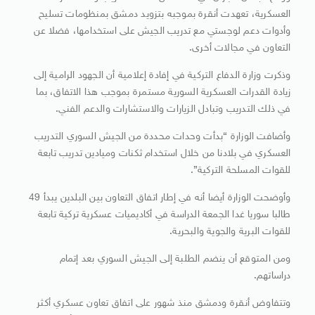
العسكرية، تعهدت أنقرة بموجبه بتزويد دمشق بمنظومات تسليح
وأدوات دعم لوجستي مع تدريب الجيش على استخدامها، فضلا عن
التعاون في مجالات أخرى.
وذكرت وزارة الدفاع التركية في إفادة إعلامية أن الجهود الرامية إلى
زيادة القدرات العسكرية السورية مستمرة بموجب هذا الاتفاق، بما
في ذلك التدريب وتبادل الزيارات والاستشارات والدعم الفني.
وأضافت الوزارة “بدأت وحدات محددة من الجيش السوري التدريب
العسكري في بلادنا من خلال استخدام ثكنات وميادين تدريب تابعة
للقوات المسلحة التركية”.
وأوضحت الوزارة أيضا أنه في إطار اتفاق التعاون بين البلدين يبدأ 49
طالبا سوريا غدا الجمعة الدراسة في أكاديميات عسكرية تركية تابعة
للقوات البرية والجوية والبحرية.
ومن المتوقع أن ينضم الطلبة إلى الجيش السوري بعد إتمام
دراساتهم.
وتتفاوض أنقرة ودمشق منذ شهور على اتفاق تعاون عسكري أكثر