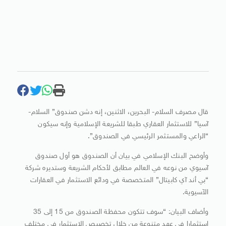
قال مصرف السلام- البحرين، الاثنين، إنه دشن صندوق” السلام-
آسيا” للاستثمار العقاري طبقا للشريعة الإسلامية وإنه سيكون
“الراعي والمستثمر الرئيسي في الصندوق”.
وأوضح البنك الإسلامي في بيان أن الصندوق هو أول صندوق
آسيوي من نوعه في العالم مطابق لأحكام الشريعة وستديره شركة
“بي أند آي كابيتال” المتخصصة في ودائع الاستثمار في العقارات
الآسيوية.
وأضاف البيان: “سوف تتكون محفظة الصندوق من 15 إلى 35
استثمارا في عهد متنوعة من خلال تخصيص الاستثمار في مختلف