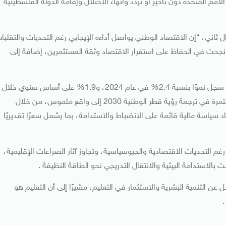
م المتحدة دون تأخير أو تردد وانهاء الاحتلال وإقامة الدولة الفلسطينية
 ثاني، “إن الاقتصاد الوطني يواصل أداءه الإيجابي رغم التحديات والتقلبا
ولة نجحت في الحفاظ على استقرار الاقتصاد وثقة المستثمرين، إضافة إلى
وأوضح أن الاقتصاد القطري حافظ على وتيرة نمو قوية، حيث سجل نموًا بنسبة 2.4% في عام 2024، و1.9% على أساس سنوي خلال
الربع الثاني من عام 2025، مشيرا إلى أن مؤسسات الدولة مستمرة في ترجمة رؤية قطر الوطنية 2030 إلى واقع ملموس، من خلال
د سياسة مالية قائمة على الانضباط والاستدامة، بما يشمل سعرًا تقديريًا
غم التحديات الاقتصادية والجيوسياسية، وتجاوز آثار الصراعات الإقليمية،
 بالاستدامة البيئية والانتقال التدريجي نحو الطاقة النظيفة .
ن التنمية البشرية والاستثمار في التعليم، مشيرًا إلى أن التعليم هو
.