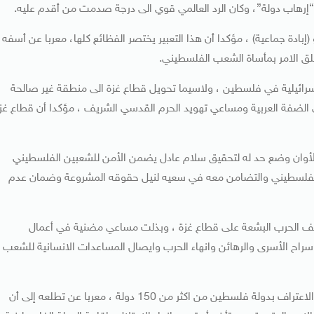
“إرهاب دولة”، وكان الرد العالمي قوي الى درجة صدمت من أقدم عليه.
ادة جماعية) ، مؤكدا أن هذا التعبير يختصر الفظائع كلها، معربا عن أسفه
لق الامر بمأساة الشعب الفلسطيني.
الاسرائيلية في فلسطين ، ولاسيما تحويل قطاع غزة الى منطقة غير صالحة
الضفة العربية ومساعي تهويد الحرم القدسي الشريف ، مؤكدا أن قطاع غز
الأوان وضع حد له لتحقيق سلام عادل يضمن الأمن للشعبين الفلسطيني
عب الفلسطيني والتضامن معه في سعيه لنيل حقوقه المشروعة وضمان عدم
دها الدبلوماسية لوقف الحرب البشعة على قطاع غزة ، وبذلت مساعي مضنية في أعمال
راح الأسرى والرهائن وانهاء الحرب وايصال المساعدات الانسانية للشعب
وثمن موجة التضامن الدولي العارمة مع الشعب الفلسطيني والاعتراف بدولة فلسطين من اكثر من 150 دولة ، معربا عن تطلعه إلى أن