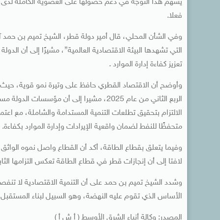
يسهم هذا التوجه في دعم حصولها على العضوية الكاملة لدى الام
فعلا.
وفي الشأن المحلي، قال أمير دولة قطر، الشيخ تميم بن حمد آل
التي تشهدها البيئة الاقتصادية العالمية”، مشيرًا إلى أن الد
تعزيز كفاءة إدارة الموارد .
الالتزام بتحقيق تطلعات التنمية المستدامة والشاملة، مع اعتما
متحفظًا للنفط لضمان واقعية الإيرادات وإدارة الموارد بكفاءة.
وفيما يتعلق بقطاع الطاقة، أكد أن القطاع واصل نموه الواثق ر
لافتا إلى أن إنجازات قطر في قطاع الطاقة تعكس التزامها الثابت
وشدد الشيخ تميم بن حمد على أن التنمية الاقتصادية لا تنفصل ع
الأساس الذي تقوم عليه النهضة، وهو السبيل لبناء المستقبل 
المصدر: وكالة أنباء الشرق الأوسط ( أ ش أ )