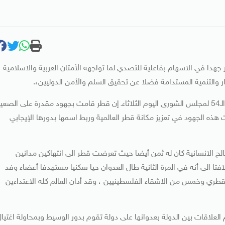
ر جهدا في الاسهام بفاعلية للتصدي لما تواجهه الأمتان العربية والاسلامية
والتنمية المستدامة فضلا عن تحقيق السلم والأمن الدوليين،.
وقال الشيخ تميم ـ في كلمة خلال افتتاح دور الانعقاد السنوي الـ54 لمجلس الشورى اليوم الثلاثاءـ إن قطر قامت بجهود مقدرة على الصع
ذه الجهود في تعزيز مكانة قطر العالمية وربط اسمها بدورها الإيجابي
لح الانسانية كان له ثمن أيضا حيث تعرضت قطر الى انتهاكين مدانين
فتا الى أنه في المرة الثانية طال العدوان حيا سكنيا مستهدفا أعضاء وفد
اء القصف 6 أفراد هم مواطن قطري وخمس من الاشقاء الفلسطينيين ، وقد أدان العالم كله الاعتداءين
العلاقات بين الدولة بعدوانها على دولة تقوم بدور الوسيط وبمحاولة اغتيا