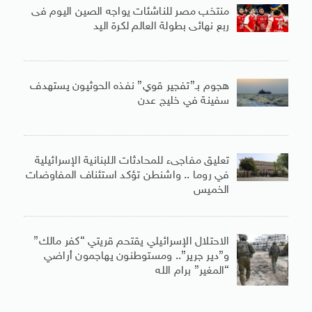
منتخب مصر للناشئات يواجه الصين اليوم فى
ربع نهائى بطولة العالم لكرة اليد
هجوم بـ”تفجير قوي” نفذه الحوثيون يستهدف
سفينة في خليج عدن
تعليق مفاجىء للمحادثات اللبنانية الإسرائيلية
في روما .. واشنطن تؤكد استئناف المفاوضات
الخميس
الاحتلال الإسرائيلي يقتحم قريتي “كفر مالك”
و”دير جرير”.. ومستوطنون يهاجمون أراضي
“المغير” برام الله