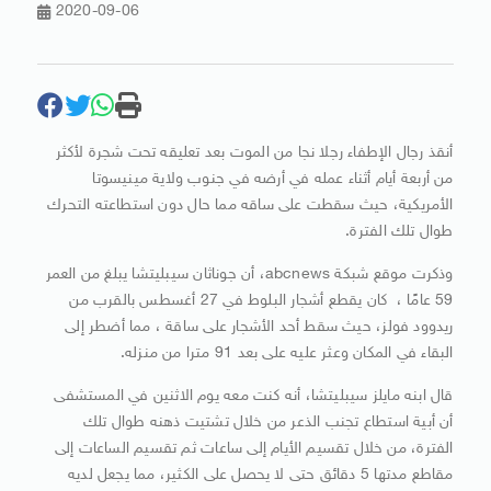
2020-09-06
أنقذ رجال الإطفاء رجلا نجا من الموت بعد تعليقه تحت شجرة لأكثر
من أربعة أيام أثناء عمله في أرضه في جنوب ولاية مينيسوتا
الأمريكية، حيث سقطت على ساقه مما حال دون استطاعته التحرك
طوال تلك الفترة.
وذكرت موقع شبكة abcnews، أن جوناثان سيبليتشا يبلغ من العمر
59 عامًا ، كان يقطع أشجار البلوط في 27 أغسطس بالقرب من
ريدوود فولز، حيث سقط أحد الأشجار على ساقة ، مما أضطر إلى
البقاء في المكان وعثر عليه على بعد 91 مترا من منزله.
قال ابنه مايلز سيبليتشا، أنه كنت معه يوم الاثنين في المستشفى
أن أبية استطاع تجنب الذعر من خلال تشتيت ذهنه طوال تلك
الفترة، من خلال تقسيم الأيام إلى ساعات ثم تقسيم الساعات إلى
مقاطع مدتها 5 دقائق حتى لا يحصل على الكثير، مما يجعل لديه