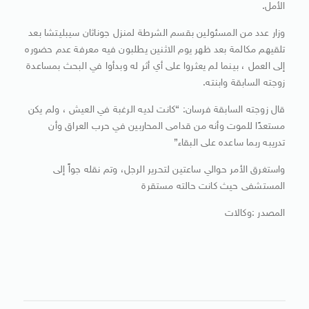
الأمل.
وزار عدد من المسئولين بقسم الشرطة لمنزل جوناثان سيبليتشا بعد
تلقيهم مكالمة بعد ظهر يوم الاثنين يطلبون فيه معرفة عدم حضوره
إلى العمل ، بينما لم يعثروا على أي أثر له وبدأوا في البحث بمساعدة
زوجته السابقة وابنته.
قال زوجته السابقة فرسان: “كانت لديه الرغبة في العيش ، ولم يكن
مستعدًا للموت وأنه من قدامى المحاربين في حرب العراق وأن
تدريبه ربما ساعده على البقاء”
واستغرق الأمر حوالي ساعتين لتحرير الرجل، وتم نقله جواً إلى
المستشفى حيث كانت حالته مستقرة
المصدر :وكالات