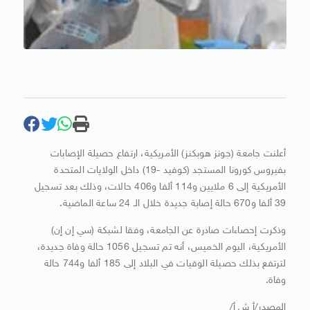
أعلنت جامعة (جونز هوبكنز) الأمريكية، ارتفاع حصيلة الإصابات
بفيروس كورونا المستجد (كوفيد -19) داخل الولايات المتحدة
الأمريكية إلى 6 ملايين و114 ألفا و406 حالات، وذلك بعد تسجيل
39 ألفا و670 حالة إصابة جديدة خلال الـ 24 ساعة الماضية.
وذكرت إحصاءات صادرة عن الجامعة، وفقا لشبكة (سي إن إن)
الأمريكية، اليوم الخميس، أنه تم تسجيل 1056 حالة وفاة جديدة،
لترتفع بذلك حصيلة الوفيات في البلاد إلى 185 ألفا و744 حالة
وفاة.
المصدر/أ ش أ/