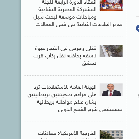
انعقاد الدورة الرابعة للجنة
المشتركة المصرية التشادية
ومباحثات موسعة لبحث سبل
تعزيز العلاقات الثنائية فى شتى المجالات
قتلى وجرحى فى انفجار عبوة
ناسفة بحافلة نقل ركاب قرب
دمشق
الهيئة العامة للاستعلامات ترد
على مزاعم صحيفتين بريطانيتين
بشأن علاج مواطنة بريطانية
بمستشفى شرم الشيخ الدولى
الخارجية الأمريكية: محادثات