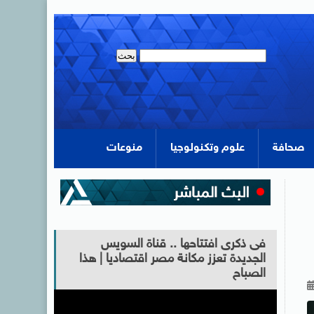
صحافة
علوم وتكنولوجيا
منوعات
فى ذكرى افتتاحها .. قناة السويس
الجديدة تعزز مكانة مصر اقتصاديا | هذا
الصباح