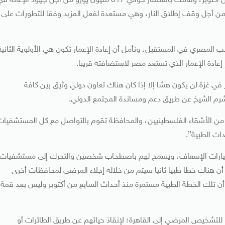
وأوضح أن ألمانيا كانت منخرطة في هذه الجهود منذ السابع من أكتوبر، وقامت باستثمار حوالي 317 مليون يورو من أجل جهود الإغاثة
نفقت حوالي 9 ملايين يورو آخرين من أجل وقف إطلاق النار، وهي مستعدة لفعل المزيد وفقا للتطورات على
ب المصري في المستقبل، ونأمل أن إعادة الإعمار تكون هي الأولوية الثانية
إعادة الإعمار الذي تستعد مصر لاستضافته قريبا.
في غزة لن يكون هشا إلا إذا كان هناك تعاون دولي وثيق بين كافة
م الشيخ عن طريق دعم ومساندة المجتمع الدولي.
 من الأشقاء الفلسطينيين، والمحافظة تقوم بالتواصل مع كل المستشفيات
ات الطبية”.
سيارات الإسعاف، ويسمح لهم باصطحاب شخصين والتحرك إلى مستشفيات
 أن هناك خطا طبيا ثانيا سيتم من خلاله إجلاء المرضى لمحافظات أخرى
أن تلك الخطة الطبية مستمرة منذ أحداث السابع من أكتوبر وليس بعد قمة
 للتشخيص المرضي إلى القاهرة؛ لإنقاذ حياتهم عن طريق الطائرات أو