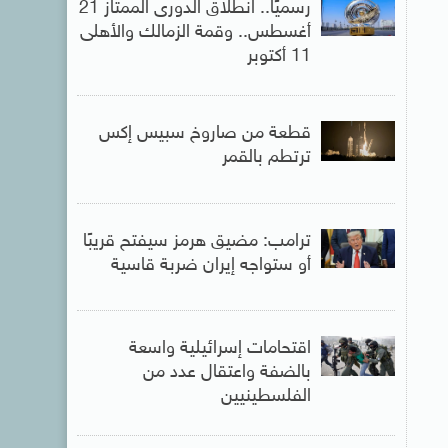
رسميًا.. انطلاق الدورى الممتاز 21
أغسطس.. وقمة الزمالك والأهلى
11 أكتوبر
قطعة من صاروخ سبيس إكس
ترتطم بالقمر
ترامب: مضيق هرمز سيفتح قريبًا
أو ستواجه إيران ضربة قاسية
اقتحامات إسرائيلية واسعة
بالضفة واعتقال عدد من
الفلسطينيين