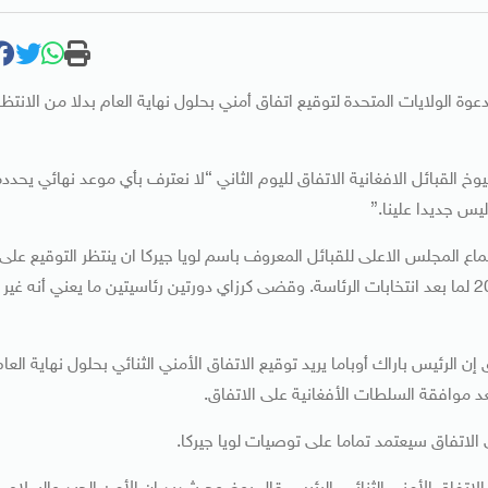
 الولايات المتحدة لتوقيع اتفاق أمني بحلول نهاية العام بدلا من الانتظا
لقبائل الافغانية الاتفاق لليوم الثاني “لا نعترف بأي موعد نهائي يحدده
يس جديدا علينا.”
اع المجلس الاعلى للقبائل المعروف باسم لويا جيركا ان ينتظر التوقيع على
اتفاق بالسماح للقوات الأمريكية بالبقاء في البلاد بعد عام 2014 لما بعد انتخابات الرئاسة. وقضى كرزاي دورتين رئاسيتين ما يعني أنه غير
رئيس باراك أوباما يريد توقيع الاتفاق الأمني الثنائي بحلول نهاية العام
د موافقة السلطات الأفغانية على الاتفاق.
الاتفاق سيعتمد تماما على توصيات لويا جيركا.