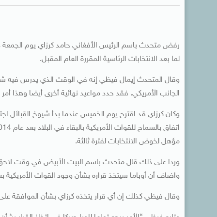
رفض متحدث باسم الرئيس الأفغاني حامد كرزاي يوم الجمعة دعوة
لما بعد الانتخابات الرئاسية المقررة العام المقبل.
وقال المتحدث إيمال فيظي إنه في الوقت الذي يدرس فيه شيوخ ا
الجانب الأمريكي. فقد حدد مواعيد نهائية أخرى أيضا وهذا أمر ل
وكان كرزاي قد اقترح يوم الخميس عندما بدأ شيوخ القبائل اجتم
مؤهل لخوض الانتخابات لفترة ثالثة.
وردا على ذلك قال متحدث باسم البيت الأبيض في وقت لاحق إن ال
واضاف أن أوباما سيتخذ قراره بشأن وجود القوات الأمريكية بع
وقال فيظي كذلك إن أي قرار يتخذه كرزاي بشأن الموافقة على 