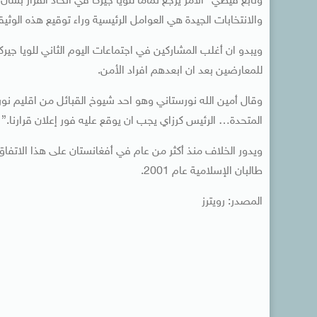
وتابع فيظي “الأمر يرجع تماما للويا جيركا في اتخاذ القرار بشأ
والانتخابات الجيدة هي العوامل الرئيسية وراء توقيع هذه الوثيق
ويبدو ان أغلب المشاركين في اجتماعات اليوم الثاني للويا جي
للمعارضين بعد ان ابعدهم افراد الأمن.
وقال أمين الله نورستاني وهو احد شيوخ القبائل من اقليم نور
المتحدة… الرئيس كرزاي يجب ان يوقع عليه فور إعلان قرارنا.”
ويدور الخلاف منذ أكثر من عام في أفغانستان على هذا الاتفاق
طالبان الإسلامية عام 2001.
المصدر: رويترز