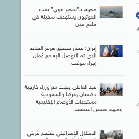
هجوم بـ”تفجير قوي” نفذه
الحوثيون يستهدف سفينة في
خليج عدن
ر
إيران: مسار مضيق هرمز الجديد
الذى تم التوصل اليه مع عُمان
إجراء مؤقت
عبد العاطى يبحث مع وزراء خارجية
باكستان وتركيا والسعودية
مستجدات الأوضاع الإقليمية
.
وجهود خفض التصعيد
الاحتلال الإسرائيلي يقتحم قريتي