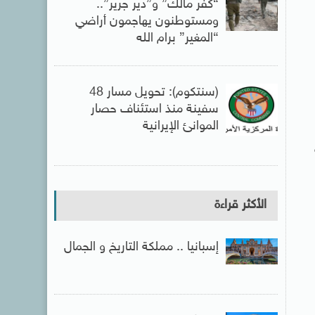
“كفر مالك” و”دير جرير”..
ومستوطنون يهاجمون أراضي
“المغير” برام الله
(سنتكوم): تحويل مسار 48
سفينة منذ استئناف حصار
الموانئ الإيرانية
الأكثر قراءة
إسبانيا .. مملكة التاريخ و الجمال