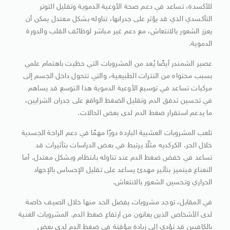
للأكسدة، تساعد في دعم صحة الأوعية الدموية وتقليل التوتر
التأكسدي الذي قد يؤثر على جدرانها، تناوله بشكل معتدل يمكن أن
يعزز الشعور بالانتعاش، مع دعم غير مباشر لوظائف القلب والدورة
الدموية.
عصير الشمندر أيضًا يُعد من المشروبات التي حظيت باهتمام علمي
بسبب محتواه من النترات الطبيعية، والتي تتحول داخل الجسم إلى
مركبات تساعد في توسيع الأوعية الدموية هذا التوسع قد يساهم
في تحسين تدفق الدم وتقليل الضغط الواقع على جدران الشرايين،
ما يدعم استقرار ضغط الدم لدى بعض الحالات.
تلعب المشروبات العشبية الباردة دورًا مهمًا في دعم الراحة الجسدية
خلال الحر. الكركديه مثلًا يرتبط في بعض الدراسات بتأثيرات قد
تساعد في خفض ضغط الدم عند تناوله بانتظام وبشكل معتدل. أما
النعناع فيتميز بتأثير مهدئ يساعد على تقليل الإحساس بالإجهاد
الحراري وتحسين الشعور بالانتعاش.
في المقابل، توجد مشروبات يفضل الحد منها خلال الصيف خاصة
لدى الأشخاص الذين يعانون من ارتفاع ضغط الدم. المشروبات الغنية
بالكافيين قد تؤدي إلى زيادة مؤقتة في ضغط الدم لدى بعض