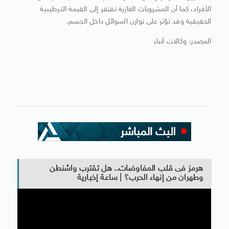
الأفراد، كما أن المشروبات الغازية تفتقر إلى القيمة الترطيبية
الحقيقية وقد تؤثر على توازن السوائل داخل الجسم.
المصدر: وكالات أنباء
هرمز فى قلب المفاوضات.. هل تقترب واشنطن
وطهران من إنهاء الحرب؟ | ساعة إخبارية