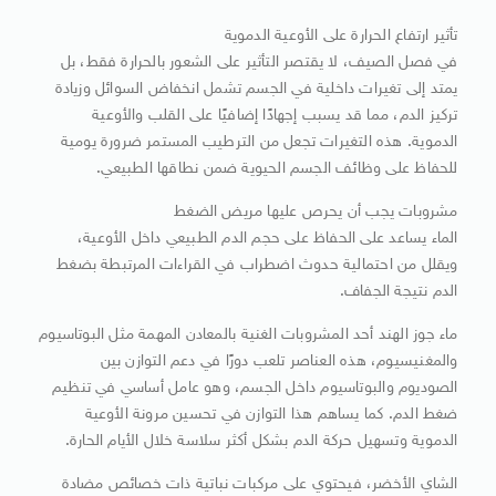
تأثير ارتفاع الحرارة على الأوعية الدموية
في فصل الصيف، لا يقتصر التأثير على الشعور بالحرارة فقط، بل
يمتد إلى تغيرات داخلية في الجسم تشمل انخفاض السوائل وزيادة
تركيز الدم، مما قد يسبب إجهادًا إضافيًا على القلب والأوعية
الدموية. هذه التغيرات تجعل من الترطيب المستمر ضرورة يومية
للحفاظ على وظائف الجسم الحيوية ضمن نطاقها الطبيعي.
مشروبات يجب أن يحرص عليها مريض الضغط
الماء يساعد على الحفاظ على حجم الدم الطبيعي داخل الأوعية،
ويقلل من احتمالية حدوث اضطراب في القراءات المرتبطة بضغط
الدم نتيجة الجفاف.
ماء جوز الهند أحد المشروبات الغنية بالمعادن المهمة مثل البوتاسيوم
والمغنيسيوم، هذه العناصر تلعب دورًا في دعم التوازن بين
الصوديوم والبوتاسيوم داخل الجسم، وهو عامل أساسي في تنظيم
ضغط الدم. كما يساهم هذا التوازن في تحسين مرونة الأوعية
الدموية وتسهيل حركة الدم بشكل أكثر سلاسة خلال الأيام الحارة.
الشاي الأخضر، فيحتوي على مركبات نباتية ذات خصائص مضادة