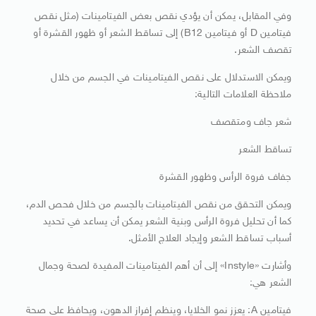
وفي المقابل، يمكن أن يؤدي نقص بعض الفيتامينات (مثل نقص
فيتامين D أو فيتامين B12) إلى تساقط الشعر أو ظهور القشرة أو
تقصف الشعر.
ويمكن الاستدلال على نقص الفيتامينات في الجسم من خلال
ملاحظة العلامات التالية:
شعر جاف ومتقصف
تساقط الشعر
جفاف فروة الرأس وظهور القشرة
ويمكن التحقق من نقص الفيتامينات بالجسم من خلال فحص الدم،
كما أن تحليل فروة الرأس وبنية الشعر يمكن أن يساعد في تحديد
أسباب تساقط الشعر وإيجاد العلاج الأمثل.
وأشارت «Instyle» إلى أن أهم الفيتامينات المفيدة لصحة وجمال
الشعر هي:
فيتامين A: يعزز نمو الخلايا، وينظم إفراز الدهون، ويحافظ على صحة