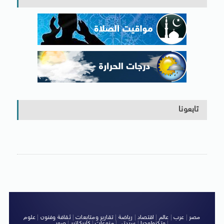
تابعونا
مصر
|
عرب
|
عالم
|
اقتصاد
|
رياضة
|
تقارير ومتابعات
|
ثقافة وفنون
|
علوم
|
وتكنولوجيا
|
سيدتى
|
منوعات
|
كاريكاتير
|
صور