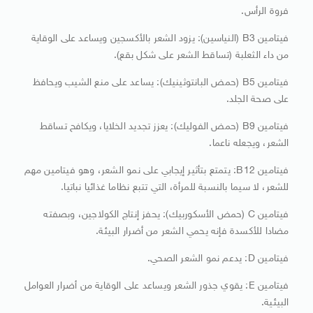
فروة الرأس.
فيتامين B3 (النياسين): يزود الشعر بالأكسجين ويساعد على الوقاية
من داء الثعلبة (تساقط الشعر على شكل بقع).
فيتامين B5 (حمض البانتوثينيك): يساعد على منع الشيب ويحافظ
على صحة الجلد.
فيتامين B9 (حمض الفوليك): يعزز تجديد الخلايا، ويكافح تساقط
الشعر، ويجعله ناعما.
فيتامين B12: يتمتع بتأثير إيجابي على نمو الشعر، وهو فيتامين مهم
للشعر، لا سيما بالنسبة للمرأة، التي تتبع نظاما غذائيا نباتيا.
فيتامين C (حمض الأسكوربيك): يحفز إنتاج الكولاجين، وبصفته
مضادا للأكسدة فإنه يحمي الشعر من أضرار البيئة.
فيتامين D: يدعم نمو الشعر الصحي.
فيتامين E: يقوي جذور الشعر ويساعد على الوقاية من أضرار العوامل
البيئية.