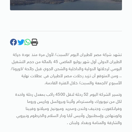
تشهد شركة مصر للطيران اليوم /السبت/ لأول مرة منذ عودة حركة
الطيران الدولي أول شهر يوليو الماضي 45 بالمائة من حجم التشغيل
اليومي لرحلاتها الدولية والداخلية والشحن الجوي قبل جائحة /كورونا/
.. ومن المتوقع أن تزيد رحلات مصر للطيران في عطلات نهاية
الأسبوع /الجمعة والسبت/ خلال الفترة القادمة.
وتسير الشركة اليوم 52 رحلة لنقل 4500 راكب بمعدل رحلة واحدة
لكل من نيويورك وامستردام وأثينا وبروكسل وباريس وروما
وفرانكفورت وجنيف ولندن ومدريد وميونيخ وميلانو وفيينا
وكوبنهاجن وإسطنبول وأديس أبابا ودار السلام والخرطوم ونيروبي
والشارقة والمنامة وبغداد ولبنان .