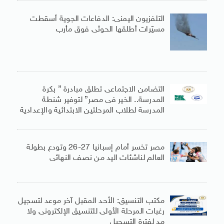
التلفزيون اليمنى: الدفاعات الجوية أسقطت
مسيّرات أطلقها الحوثى فوق مأرب
التضامن الاجتماعى تطلق مبادرة ” بكرة
المدرسة.. الخير فى مصر” لتوفير شنطة
المدرسة لطلاب المرحلتين الابتدائية والإعدادية
مصر تخسر أمام إسبانيا 27-26 وتودع بطولة
العالم لناشئات اليد من نصف النهائى
مكتب التنسيق: الأحد المقبل آخر موعد لتسجيل
رغبات المرحلة الأولى للتنسيق الإلكترونى ولا
مد لفترة التسجيل