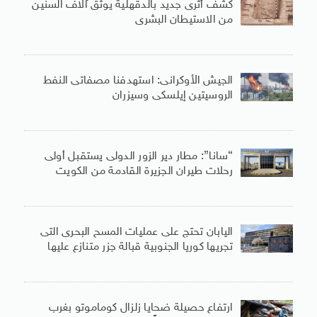
كشف أثرى جديد بالدقهلية يوثق آلاف السنين
من الاستيطان البشرى
الجيش الأوكرانى: استهدفنا مصفاتى النفط
الروسيتين إيلسكى وسيزران
“سانا”: مطار دير الزور الدولى يستقبل أولى
رحلات طيران الجزيرة ‏القادمة من الكويت
اليابان تحتج على عمليات المسح البحرى التى
تجريها كوريا الجنوبية قبالة جزر متنازع عليها
ارتفاع حصيلة ضحايا زلزال كوماموتو بغرب