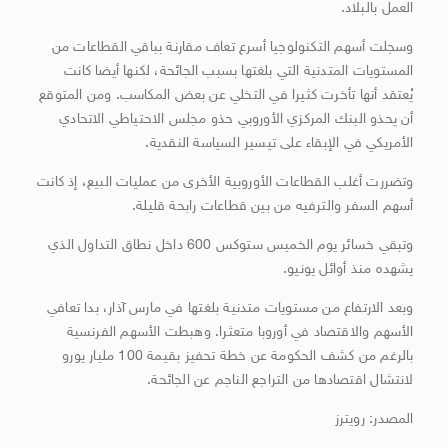
العمل بالبلاد.
وسجلت أسهم التكنولوجيا أسرع تعاف مقارنة بباقي القطاعات من
المستويات المتدنية التي بلغتها بسبب الجائحة، لكنها أيضا كانت
يُعتقد أنها تأخرت كثيرا في التخلي عن بعض المكاسب. ومن المتوقع
أن يحذو البنك المركزي الأوروبي حذو مجلس الاحتياطي الاتحادي
الأمريكي في الإبقاء على تيسير السياسة النقدية.
وتضررت أغلب القطاعات الأوروبية الأخرى من عمليات البيع، إذ كانت
أسهم السفر والترفيه من بين قطاعات رابحة قليلة.
وتبقي خسائر يوم الخميس ستوكس 600 داخل نطاق التداول الذي
يشهده منذ أوائل يونيو.
وبعد الارتفاع من مستويات متدنية بلغتها في مارس آذار، بدا تعافي
الأسهم والاقتصاد في أوروبا متعثرا. وهبطت الأسهم الفرنسية
بالرغم من كشف الحكومة عن خطة تحفيز بقيمة 100 مليار يورو
لانتشال اقتصادها من التراجع الناجم عن الجائحة.
المصدر: رويترز