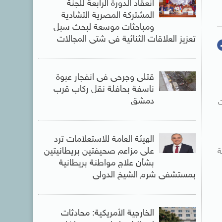
انعقاد الدورة الرابعة للجنة
المشتركة المصرية التشادية
ومباحثات موسعة لبحث سبل
تعزيز العلاقات الثنائية فى شتى المجالات
قتلى وجرحى فى انفجار عبوة
ناسفة بحافلة نقل ركاب قرب
دمشق
عت
الهيئة العامة للاستعلامات ترد
على مزاعم صحيفتين بريطانيتين
ة
بشأن علاج مواطنة بريطانية
بمستشفى شرم الشيخ الدولى
الخارجية الأمريكية: محادثات