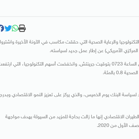
تكنولوجيا والرعاية الصحية التي حققت مكاسب في الآونة الأخيرة واشتروا
لمركزي الأمريكي) عن إطار عمل جديد لسياسته.
ونزل المؤشر ستوكس 600 للأسهم الأوروبية 0.6 بالمئة بحلول الساعة 0723 بتوقيت جرينتش. وانخفضت أسهم التكنولوجيا، التي ارتف
سياسة البنك يوم الخميس، والذي يركز على تعزيز النمو الاقتصادي وبدرج
لمئة بعد أن قالت شركة الطيران الاقتصادي إنها ما زالت بحاجة للمزيد من السيولة بهدف مواجهة