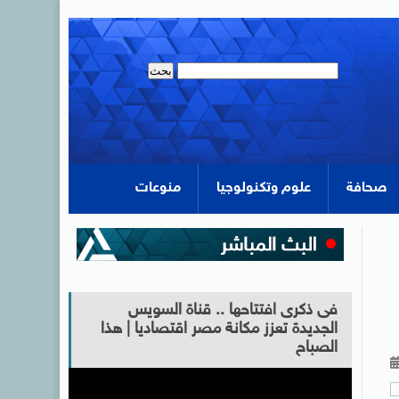
صحافة
علوم وتكنولوجيا
منوعات
فى ذكرى افتتاحها .. قناة السويس
الجديدة تعزز مكانة مصر اقتصاديا | هذا
الصباح