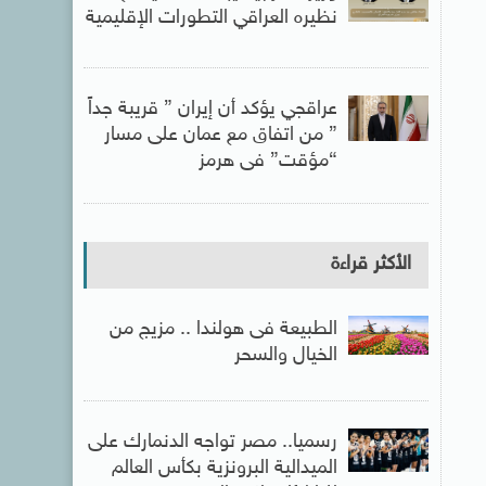
نظيره العراقي التطورات الإقليمية
عراقجي يؤكد أن إيران ” قريبة جداً
” من اتفاق مع عمان على مسار
“مؤقت” فى هرمز
الأكثر قراءة
الطبيعة فى هولندا .. مزيج من
الخيال والسحر
رسميا.. مصر تواجه الدنمارك على
الميدالية البرونزية بكأس العالم