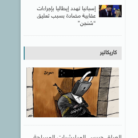
إسبانيا تهدد إيطاليا بإجراءات
عقابية مضادة بسبب تعليق
“شنجن”
كاريكاتير
العراق حبيس الميليشيات المسلحة