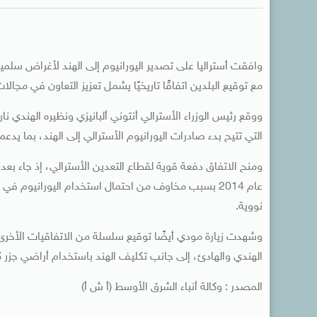
وافقت أستراليا على تصدير اليورانيوم إلى الهند لأغراض سلمية،
مع توقيع البلدين اتفاقًا تاريخيًا يشمل تعزيز التعاون في مجالا
ووقع رئيس الوزراء الأسترالي أنتوني ألبانيزي ونظيره الهندي نار
التي تتيح بدء صادرات اليورانيوم الأسترالي إلى الهند، بما يدعم خطط نيودلهي لتوليد 0
عام 2014 بسبب مخاوف من احتمال استخدام اليورانيوم
نووية.
وشهدت زيارة مودي أيضًا توقيع سلسلة من الاتفاقيات الأخرى
الهندي والهادئ، إلى جانب تكليف الهند باستخدام أراضي جزر ك
المصدر : وكالة أنباء الشرق الأوسط (أ ش أ)