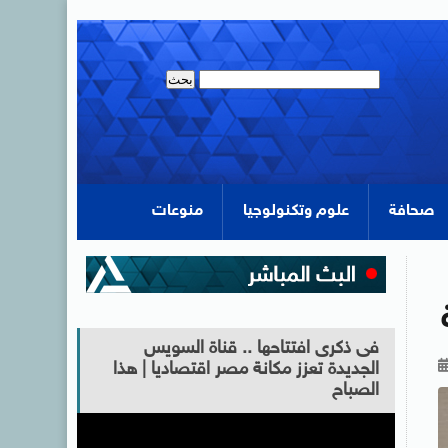
صحافة
علوم وتكنولوجيا
منوعات
فى ذكرى افتتاحها .. قناة السويس
الجديدة تعزز مكانة مصر اقتصاديا | هذا
الصباح