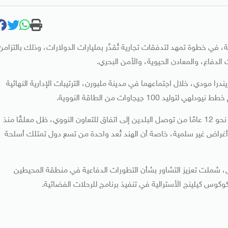
 في خطوة تمهد لتدفقات تجارية تُقدَّر بمليارات الدولارات، وذلك بالتزامن
ت الدفاع، والمعادن الحيوية، والأمن البحري.
يندرا مودي، خلال اجتماعهما في مدينة ملبورن، الترتيبات الإدارية النهائية
10 جيجاوات من الطاقة النووية.
ومنح الاتفاق دفعة قوية لقطاع التعدين الأسترالي، إذ جاء بعد نحو 12 عامًا من توصل البلدين إلى اتفاق للتعاون النووي، ظل معلقًا منذ
 في أغراض غير سلمية، خاصة أن الهند تُعد واحدة من تسع دول تمتلك أسلحة
، شملت تعزيز التشاور بشأن التطورات الدفاعية في منطقة المحيطين
وكوس كيلينج الأسترالية في تنفيذ برنامج للرحلات الفضائية.