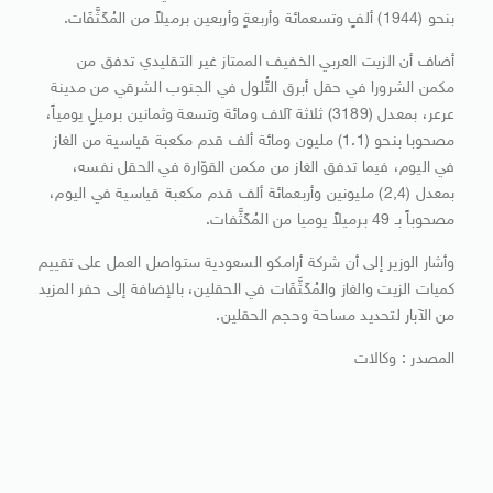
بنحو (1944) ألفٍ وتسعمائة وأربعةٍ وأربعين برميلاً من المُكَثَّفَات.
أضاف أن الزيت العربي الخفيف الممتاز غير التقليدي تدفق من
مكمن الشرورا في حقل أبرق التُّلول في الجنوب الشرقي من مدينة
عرعر، بمعدل (3189) ثلاثة آلاف ومائة وتسعة وثمانين برميلٍ يومياً،
مصحوبا بنحو (1.1) مليون ومائة ألف قدم مكعبة قياسية من الغاز
في اليوم، فيما تدفق الغاز من مكمن القوّارة في الحقل نفسه،
بمعدل (2,4) مليونين وأربعمائة ألف قدم مكعبة قياسية في اليوم،
مصحوباً بـ 49 برميلاً يوميا من المُكَثَّفات.
وأشار الوزير إلى أن شركة أرامكو السعودية ستواصل العمل على تقييم
كميات الزيت والغاز والمُكَثَّفَات في الحقلين، بالإضافة إلى حفر المزيد
من الآبار لتحديد مساحة وحجم الحقلين.
المصدر : وكالات