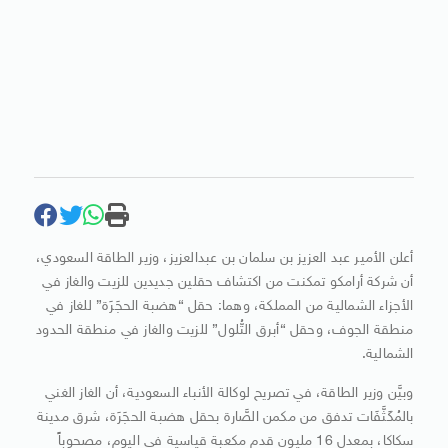
أعلن الأمير عبد العزيز بن سلمان بن عبدالعزيز، وزير الطاقة السعودي،
أن شركة أرامكو تمكنت من اكتشاف حقلين جديدين للزيت والغاز في
الأجزاء الشمالية من المملكة، وهما: حقل “هضبة الحجَرَة” للغاز في
منطقة الجوف، وحقل “أبرق التُّلول” للزيت والغاز في منطقة الحدود
الشمالية.
وبيَّن وزير الطاقة، في تصريح لوكالة الأنباء السعودية، أن الغاز الغني
بالمُكَثَّفَات تدفق من مكمن الصَّارة بحقل هضبة الحجَرَة، شرق مدينة
سكاكا، بمعدل 16 مليون قدم مكعبة قياسية في اليوم، مصحوباً