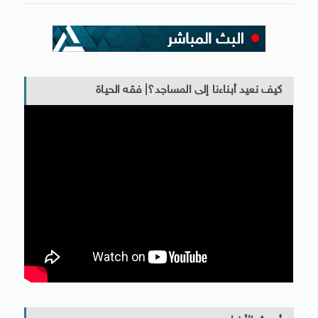
كيف نعيد أبناءنا إلى المساجد؟| فقه الحياة