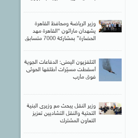
وزير الرياضة ومحافظ القاهرة
يشهدان ماراثون “القاهرة مهد
الحضارة” بمشاركة 7000 متسابق
التلفزيون اليمنى: الدفاعات الجوية
أسقطت مسيّرات أطلقها الحوثى
فوق مأرب
وزير النقل يبحث مع وزيرى البنية
التحتية والنقل التشاديين تعزيز
التعاون المشترك