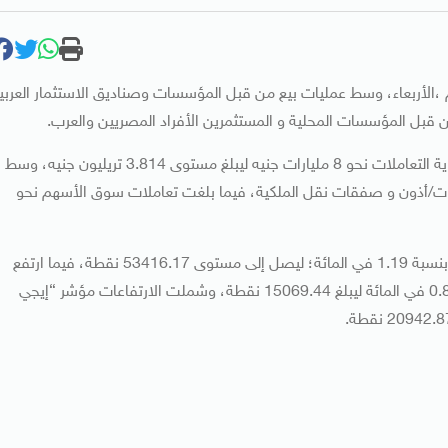
 ،الأربعاء، وسط عمليات بيع من قبل المؤسسات وصناديق الاستثمار العربي
من قبل المؤسسات المحلية و المستثمرين الأفراد المصريين والعرب.
وخسر رأسمال السوقي لأسهم الشركات المقيدة بالبورصة بنهاية التعاملات نحو 8 مليارات جنيه ليبلغ مستوى 3.814 تريليون جنيه، وسط
ه تضمن تعاملات سندات/أذون و صفقات نقل الملكية، فيما بلغت تعاملات سوق الأسهم نحو
وانخفض المؤشر الرئيسي للبورصة المصرية “إيجي أكس 30” بنسبة 1.19 في المائة؛ ليصل إلى مستوى 53416.17 نقطة، فيما ارتفع
مؤشر الأسهم الصغيرة والمتوسطة “إيجي أكس 70” بنسبة 0.89 في المائة ليبلغ 15069.44 نقطة، وشملت الارتفاعات مؤشر “إيجي