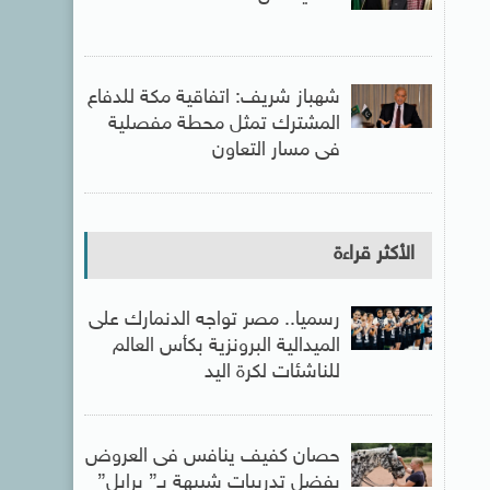
شهباز شريف: اتفاقية مكة للدفاع
المشترك تمثل محطة مفصلية
فى مسار التعاون
الأكثر قراءة
رسميا.. مصر تواجه الدنمارك على
الميدالية البرونزية بكأس العالم
للناشئات لكرة اليد
حصان كفيف ينافس فى العروض
بفضل تدريبات شبيهة بـ” برايل”