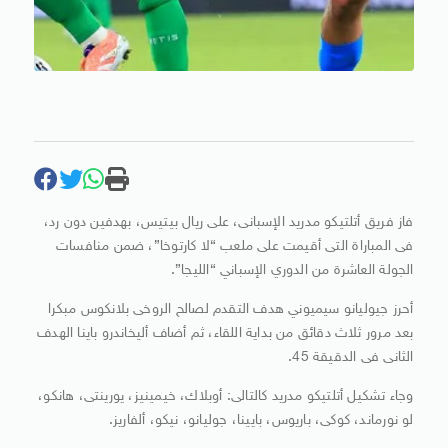
فاز فريق أتلتيكو مدريد الإسبانى، على ريال بيتيس، بهدفين دون رد،
فى المباراة التى أقيمت على ملعب “لا كارتوخا”، ضمن منافسات
الجولة العاشرة من الدوري الإسباني “الليجا”.
أحرز جيوليانو سيميوني هدف التقدم لصالح الروخى بلانكوس مبكرا
بعد مرور ثلاث دقائق من بداية اللقاء، ثم أضاف أليخاندرو باينا الهدف
الثانى فى الدقيقة 45.
وجاء تشكيل أتلتيكو مدريد كالتالى: أوبلاك، خيمينيز، يورينتى، هانكو،
لو نورماند، كوكى، باريوس، بايينا، جوليانو، نيكو، ألفاريز.