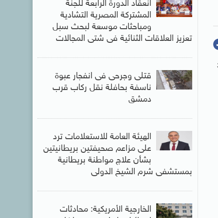
انعقاد الدورة الرابعة للجنة
المشتركة المصرية التشادية
ومباحثات موسعة لبحث سبل
تعزيز العلاقات الثنائية فى شتى المجالات
ن الجولة الـ36
قتلى وجرحى فى انفجار عبوة
ناسفة بحافلة نقل ركاب قرب
دمشق
الهيئة العامة للاستعلامات ترد
على مزاعم صحيفتين بريطانيتين
بشأن علاج مواطنة بريطانية
بمستشفى شرم الشيخ الدولى
الخارجية الأمريكية: محادثات