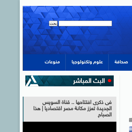
صحافة
علوم وتكنولوجيا
منوعات
فى ذكرى افتتاحها .. قناة السويس
الجديدة تعزز مكانة مصر اقتصاديا | هذا
الصباح