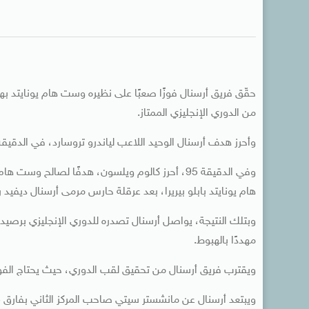
من الدوري الإنجليزي الممتاز.
وأحرز هدف أرسنال الوحيد اللاعب لياندرو تروسارد، في الدقيقة 83
وفي الدقيقة 95، أحرز كالوم ويلسون، هدفًا لصالح 
هام يونايتد بابلو بيريرا، بعد عرقلة حارس مرمى أرسنال ديفيد را
مهددًا بالهبوط.
ويقترب فريق أرسنال من تحقيق لقب الدوري، حيث يحتاج الفوز 
ويبتعد أرسنال عن مانشستر سيتي صاحب المركز الثاني بفارق 5 نقاط الذي لديه مباراة مؤجلة ضد كريستال بالاس.