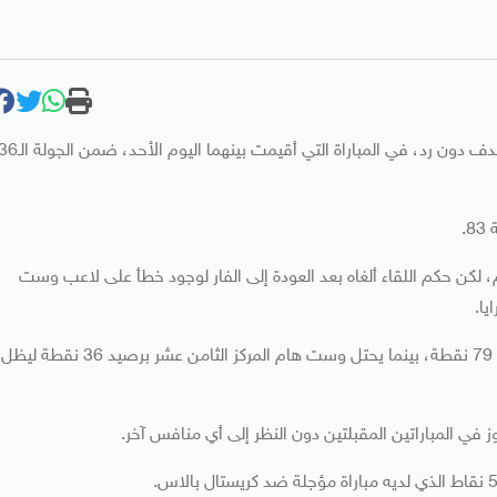
حقّق فريق أرسنال فوزًا صعبًا على نظيره وست هام يونايتد بهدف دون رد، في المباراة التي أقيمت بينهما اليوم الأحد، ضم
.
وست هام، لكن حكم اللقاء ألغاه بعد العودة إلى الفار لوجود خطأ على لاعب وست
يا.
وبتلك النتيجة، يواصل أرسنال تصدره للدوري الإنجليزي برصيد 79 نقطة، بينما يحتل وست هام المركز الثامن عشر برصيد 36 نقطة ليظل
في المباراتين المقبلتين دون النظر إلى أي منافس آخر.